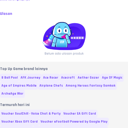
Ulasan
Belum ada ulasan produk
Top Up Game brand lainnya
8 Ball Pool
AFK Journey
Ace Racer
Acecraft
Aether Gazer
Age Of Magic
Age of Empires Mobile
Airplane Chefs
Among Heroes Fantasy Samkok
ArcheAge War
Termurah hari ini
Voucher SoulChill - Voice Chat & Party
Voucher EA Gift Card
Voucher Xbox Gift Card
Voucher eFootball Powered by Google Play