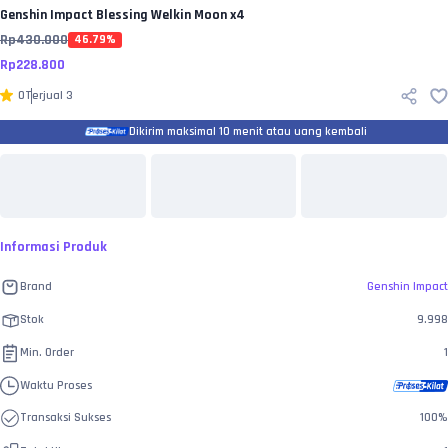
Genshin Impact
Blessing Welkin Moon x4
Rp
430.000
46.79
%
Rp
228.800
0
Terjual
3
Dikirim maksimal 10 menit atau uang kembali
Informasi Produk
Brand
Genshin Impact
Stok
9.998
Min. Order
1
Waktu Proses
Transaksi Sukses
100
%