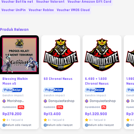
Voucher Battle net
Voucher Valorant
Voucher Amazon Gift Card
Voucher UniPin
Voucher Roblox
Voucher VMOS Cloud
Produk Relevan
Blessing Welkin
60 Chronal Nexus
6.480 + 1.600
1.98
Moon x5
Chronal Nexus
Nex
Genshin Impact
Genshin Impact
Genshin Impact
Gensh
Morishop
Donquixoteshop
Donquixoteshop
D
Diamond
49
%
39
%
2
%
Rp550.000
Rp22.000
Rp1.353.000
Rp44
Rp278.200
Rp13.400
Rp1.320.900
Rp3
0
|
Terjual
0
0
|
Terjual
0
0
|
Terjual
0
0
|
Belum ada riwayat
Belum ada riwayat
Belum ada riwayat
Be