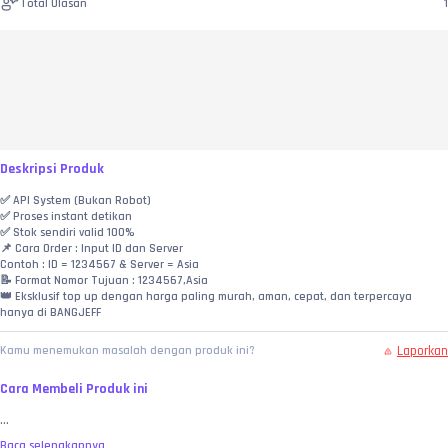
Total Ulasan
1
Deskripsi Produk
✅ API System (Bukan Robot)
✅ Proses instant detikan
✅ Stok sendiri valid 100%
📌 Cara Order : Input ID dan Server
Contoh : ID = 1234567 & Server = Asia
📝 Format Nomor Tujuan : 1234567,Asia
👑 Eksklusif top up dengan harga paling murah, aman, cepat, dan terpercaya 
hanya di BANGJEFF
Laporkan
Kamu menemukan masalah dengan produk ini?
Cara Membeli Produk ini
...
Baca selengkapnya