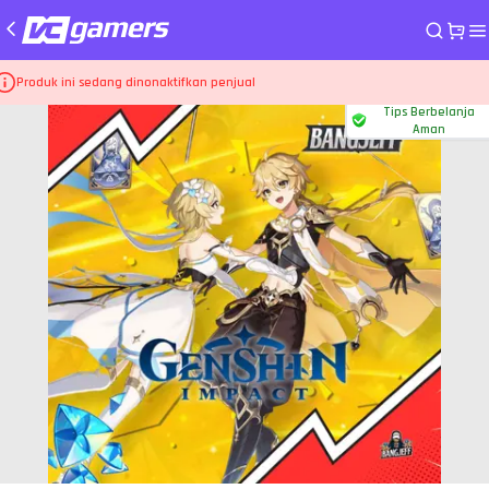
me
Top Up Game Genshin Impact
Blessing Welkin Moon x4
Produk ini sedang dinonaktifkan penjual
Tips Berbelanja
Aman