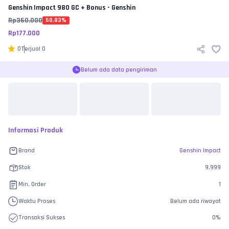
Genshin Impact
980 GC + Bonus - Genshin
Rp
360.000
50.83
%
Rp
177.000
0
Terjual
0
Belum ada data pengiriman
Informasi Produk
Brand
Genshin Impact
Stok
9.999
Min. Order
1
Waktu Proses
Belum ada riwayat
Transaksi Sukses
0
%