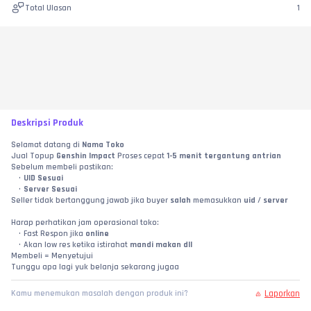
Total Ulasan
1
Deskripsi Produk
Selamat datang di 
Nama Toko
Jual Topup 
Genshin Impact
 Proses cepat 
1-5 menit tergantung antrian
Sebelum membeli pastikan:
UID Sesuai
Server Sesuai
Seller tidak bertanggung jawab jika buyer 
salah
 memasukkan 
uid 
/
 server
Harap perhatikan jam operasional toko:
Fast Respon jika 
online
Akan low res ketika istirahat 
mandi makan dll
Membeli = Menyetujui
Tunggu apa lagi yuk belanja sekarang jugaa
Laporkan
Kamu menemukan masalah dengan produk ini?