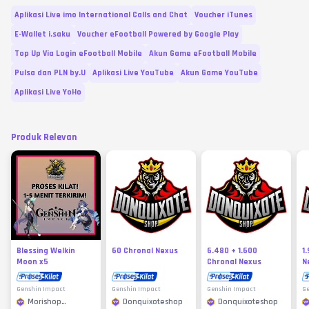
Aplikasi Live imo International Calls and Chat
Voucher iTunes
E-Wallet i.saku
Voucher eFootball Powered by Google Play
Top Up Via Login eFootball Mobile
Akun Game eFootball Mobile
Pulsa dan PLN by.U
Aplikasi Live YouTube
Akun Game YouTube
Aplikasi Live YoHo
Produk Relevan
Blessing Welkin
60 Chronal Nexus
6.480 + 1.600
1
Moon x5
Chronal Nexus
N
Genshin Impact
Genshin Impact
Genshin Impact
G
Morishop
Donquixoteshop
Donquixoteshop