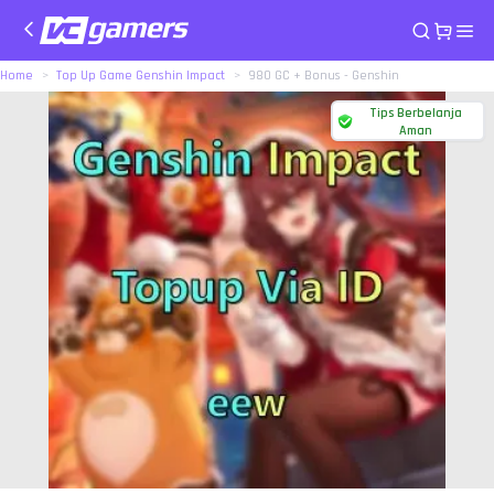
Home
Top Up Game Genshin Impact
980 GC + Bonus - Genshin
Tips Berbelanja
Aman