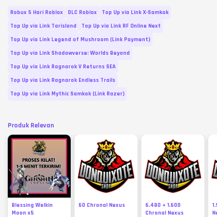
Robux 5 Hari Roblox
DLC Roblox
Top Up via Link X-Samkok
Top Up via Link Tarisland
Top Up via Link RF Online Next
Top Up via Link Legend of Mushroom (Link Payment)
Top Up via Link Shadowverse: Worlds Beyond
Top Up via Link Ragnarok V Returns SEA
Top Up via Link Ragnarok Endless Trails
Top Up via Link Mythic Samkok (Link Razer)
Produk Relevan
Blessing Welkin
60 Chronal Nexus
6.480 + 1.600
1
Moon x5
Chronal Nexus
N