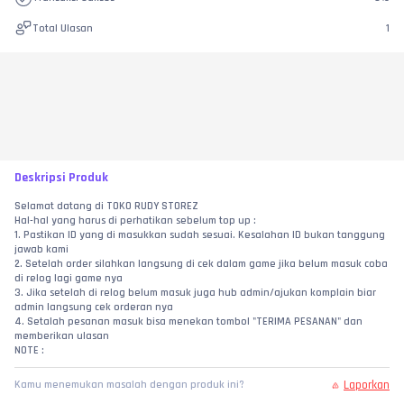
Total Ulasan
1
Deskripsi Produk
Selamat datang di TOKO RUDY STOREZ
Hal-hal yang harus di perhatikan sebelum top up :
1. Pastikan ID yang di masukkan sudah sesuai. Kesalahan ID bukan tanggung 
jawab kami
2. Setelah order silahkan langsung di cek dalam game jika belum masuk coba 
di relog lagi game nya
3. Jika setelah di relog belum masuk juga hub admin/ajukan komplain biar 
admin langsung cek orderan nya
4. Setalah pesanan masuk bisa menekan tombol "TERIMA PESANAN" dan 
memberikan ulasan
NOTE :
Laporkan
Kamu menemukan masalah dengan produk ini?