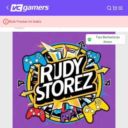
Top Up Game Genshin
Stok Produk ini habis
Home
3.280+600 Genesis Crystals - Thailand
Impact
Tips Berbelanja
Aman