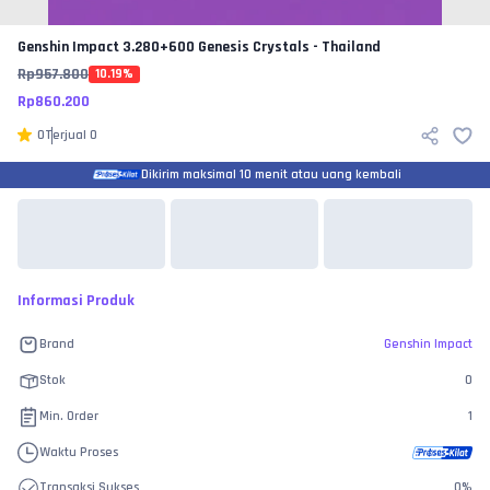
Genshin Impact
3.280+600 Genesis Crystals - Thailand
Rp
957.800
10.19
%
Rp
860.200
0
Terjual
0
Dikirim maksimal 10 menit atau uang kembali
Informasi Produk
Brand
Genshin Impact
Stok
0
Min. Order
1
Waktu Proses
Transaksi Sukses
0
%