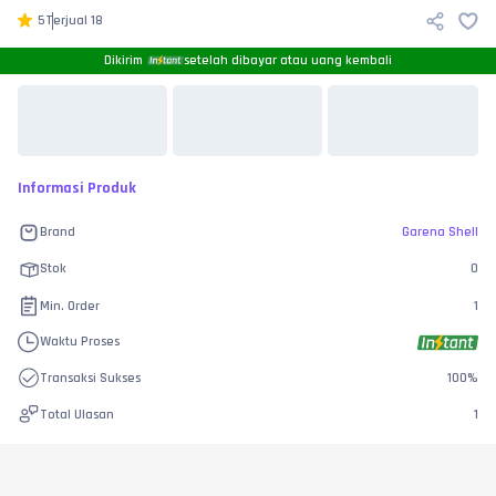
5
Terjual
18
Dikirim
setelah dibayar atau uang kembali
Informasi Produk
Brand
Garena Shell
Stok
0
Min. Order
1
Waktu Proses
Transaksi Sukses
100
%
Total Ulasan
1