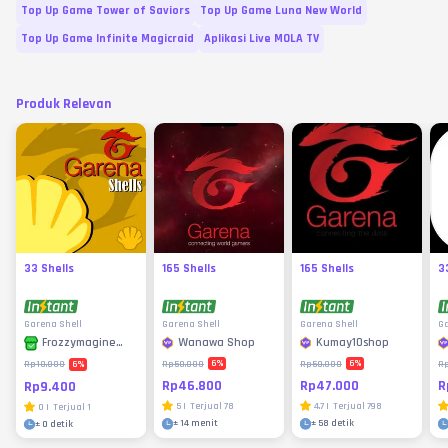
Top Up Game Tower of Saviors
Top Up Game Luna New World
Top Up Game Infinite Magicraid
Aplikasi Live MOLA TV
Produk Relevan
33 Shells
165 Shells
165 Shells
3
Garena Shell
Garena Shell
Garena Shell
Ga
Wanawa Shop
Kumay10shop
Frozzymagine
Store
6
%
6
%
6
%
Rp50.000
Rp50.000
R
Rp10.000
Rp46.800
Rp47.000
R
Rp9.400
5
|
Terjual
78
4.7
|
Terjual
798
0
|
Terjual
1
±
14 menit
±
58 detik
±
0 detik