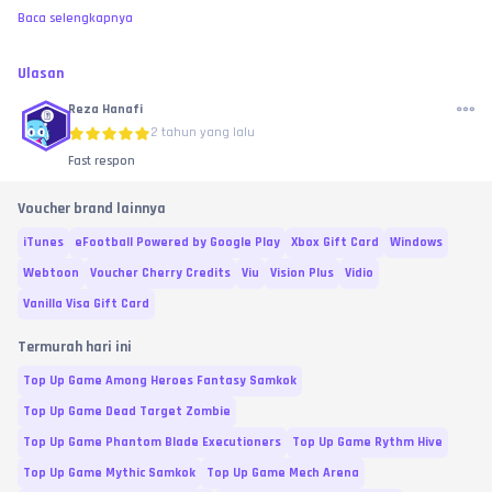
Baca selengkapnya
Ulasan
Reza Hanafi
2 tahun yang lalu
Fast respon
Voucher brand lainnya
iTunes
eFootball Powered by Google Play
Xbox Gift Card
Windows
Webtoon
Voucher Cherry Credits
Viu
Vision Plus
Vidio
Vanilla Visa Gift Card
Termurah hari ini
Top Up Game Among Heroes Fantasy Samkok
Top Up Game Dead Target Zombie
Top Up Game Phantom Blade Executioners
Top Up Game Rythm Hive
Top Up Game Mythic Samkok
Top Up Game Mech Arena