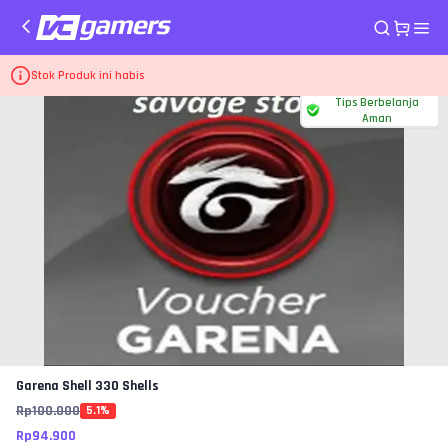
Home
Voucher Garena Shell
330 Shells
Stok Produk ini habis
Tips Berbelanja
Aman
Garena Shell
330 Shells
Rp
100.000
5.1
%
Rp
94.900