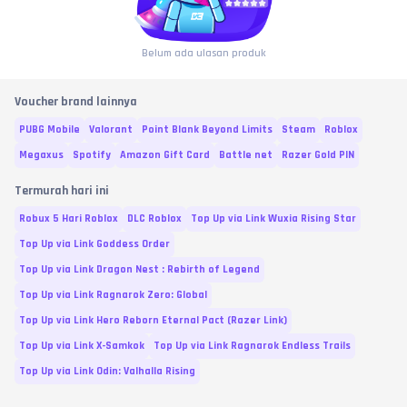
Belum ada ulasan produk
Voucher brand lainnya
PUBG Mobile
Valorant
Point Blank Beyond Limits
Steam
Roblox
Megaxus
Spotify
Amazon Gift Card
Battle net
Razer Gold PIN
Termurah hari ini
Robux 5 Hari Roblox
DLC Roblox
Top Up via Link Wuxia Rising Star
Top Up via Link Goddess Order
Top Up via Link Dragon Nest : Rebirth of Legend
Top Up via Link Ragnarok Zero: Global
Top Up via Link Hero Reborn Eternal Pact (Razer Link)
Top Up via Link X-Samkok
Top Up via Link Ragnarok Endless Trails
Top Up via Link Odin: Valhalla Rising