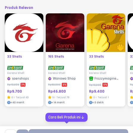
Produk Relevan
33 Shells
165 Shells
33 Shells
3
Garena Shell
Garena Shell
Garena Shell
Ga
saenshops
Wanawa Shop
Frozzymagine
Store
3
%
6
%
6
%
Rp10.000
Rp50.000
R
Rp10.000
Rp9.700
Rp46.800
R
Rp9.400
0
|
Terjual
43
5
|
Terjual
78
0
|
Terjual
1
±
40 menit
±
14 menit
±
0 detik
Cara Beli Produk ini