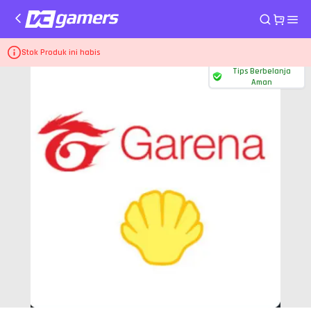
Home
Voucher Garena Shell
33 Shells
Stok Produk ini habis
Tips Berbelanja
Aman