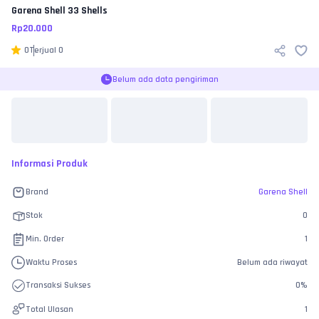
Garena Shell
33 Shells
Rp
20.000
0
Terjual
0
Belum ada data pengiriman
Informasi Produk
Brand
Garena Shell
Stok
0
Min. Order
1
Waktu Proses
Belum ada riwayat
Transaksi Sukses
0
%
Total Ulasan
1