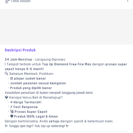
Total Ulasan
1
Deskripsi Produk
24 Jam Nonstop
 – Langsung Diproses 
| Tempat terbaik untuk 
Top Up Diamond Free Fire Max 
dengan 
proses super 
cepat hanya 0–5 menit!
🔍 Sebelum Membeli, Pastikan:
ID player sudah benar
Jumlah pesanan sesuai keinginan
Produk yang dipilih benar
Kesalahan penulisan ID bukan menjadi tanggung jawab kami.
💎 Kenapa Harus Beli di Renetopup?
⭐ 
Harga Termurah!
⚡ 
Fast Response
🚀 
Proses Super Cepat
🛡️ 
Produk 100% Legal & Aman
Dengan bertransaksi, Anda 
setuju
 dengan syarat & ketentuan kami.
✨ 
Tunggu apa lagi? Yuk, top up sekarang!
 ✨