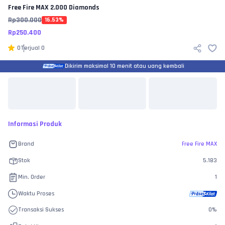
Free Fire MAX
2.000 Diamonds
Rp
300.000
16.53
%
Rp
250.400
0
Terjual
0
Dikirim maksimal 10 menit atau uang kembali
Informasi Produk
Brand
Free Fire MAX
Stok
5.183
Min. Order
1
Waktu Proses
Transaksi Sukses
0
%