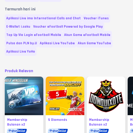
Termurah hari ini
Aplikasi Live imo International Calls and Chat
Voucher iTunes
E-Wallet i.saku
Voucher eFootball Powered by Google Play
Top Up Via Login eFootball Mobile
Akun Game eFootball Mobile
Pulsa dan PLN by.U
Aplikasi Live YouTube
Akun Game YouTube
Aplikasi Live YoHo
Produk Relevan
Membership
5 Diamonds
Membership
M
Bulanan x2
Bulanan x2
B