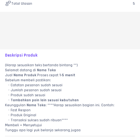
Total Ulasan
5
Deskripsi Produk
(Harap sesuaikan teks bertanda bintang **)
Selamat datang di 
Nama Toko
Jual 
Nama Produk
 Proses cepat 
1-5 menit
Sebelum membeli pastikan:
Catatan pesanan sudah sesuai
Jumlah pesanan sudah sesuai
Produk sudah sesuai
Tambahkan poin lain sesuai kebutuhan
Keunggulan 
Nama Toko
: ****Harap sesuaikan bagian ini. Contoh:
Fast Respon
Produk Original
Transaksi sukses sudah ribuan****
Membeli = Menyetujui
Tunggu apa lagi yuk belanja sekarang jugaa