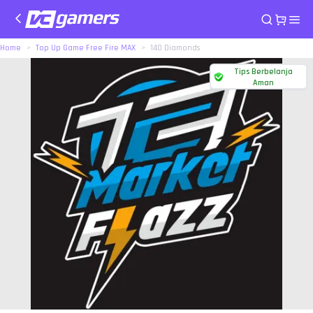
Home
Top Up Game Free Fire MAX
140 Diamonds
Tips Berbelanja
Aman