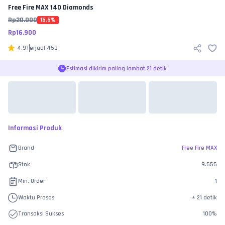
Free Fire MAX
140 Diamonds
Rp
20.000
15.5
%
Rp
16.900
4.9
Terjual
453
Estimasi dikirim paling lambat 21 detik
Informasi Produk
Brand
Free Fire MAX
Stok
9.555
Min. Order
1
Waktu Proses
±
21 detik
Transaksi Sukses
100
%