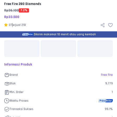
Free Fire
280 Diamonds
Rp
36.100
7.2
%
Rp
33.500
0
Terjual
218
Dikirim maksimal 10 menit atau uang kembali
Informasi Produk
Brand
Free Fire
Stok
9.779
Min. Order
1
Waktu Proses
Transaksi Sukses
99.1
%