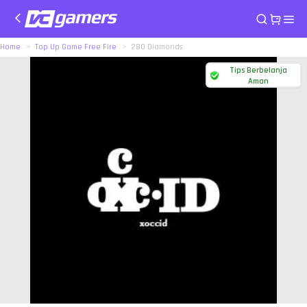
Home
Top Up Game Free Fire
280 Diamonds
Tips Berbelanja
Aman