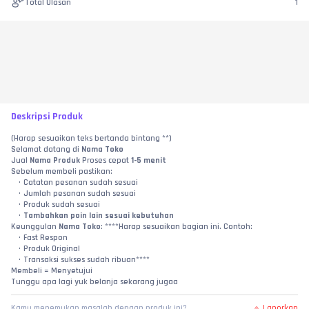
Total Ulasan
1
Deskripsi Produk
(Harap sesuaikan teks bertanda bintang **)
Selamat datang di 
Nama Toko
Jual 
Nama Produk
 Proses cepat 
1-5 menit
Sebelum membeli pastikan:
Catatan pesanan sudah sesuai
Jumlah pesanan sudah sesuai
Produk sudah sesuai
Tambahkan poin lain sesuai kebutuhan
Keunggulan 
Nama Toko
: ****Harap sesuaikan bagian ini. Contoh:
Fast Respon
Produk Original
Transaksi sukses sudah ribuan****
Membeli = Menyetujui
Tunggu apa lagi yuk belanja sekarang jugaa
Laporkan
Kamu menemukan masalah dengan produk ini?