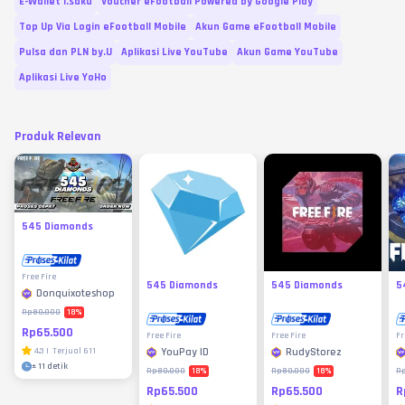
E-Wallet i.saku
Voucher eFootball Powered by Google Play
Top Up Via Login eFootball Mobile
Akun Game eFootball Mobile
Pulsa dan PLN by.U
Aplikasi Live YouTube
Akun Game YouTube
Aplikasi Live YoHo
Produk Relevan
545 Diamonds
Free Fire
545 Diamonds
545 Diamonds
5
Donquixoteshop
18
%
Rp80.000
Rp65.500
Free Fire
Free Fire
Fr
4.3
|
Terjual
611
YouPay ID
RudyStorez
±
11 detik
18
%
18
%
Rp80.000
Rp80.000
R
Rp65.500
Rp65.500
R