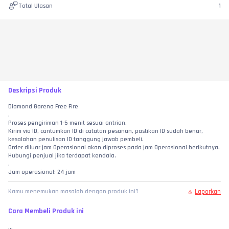
Total Ulasan
1
Deskripsi Produk
Diamond Garena Free Fire
.
Proses pengiriman 1-5 menit sesuai antrian.
Kirim via ID, cantumkan ID di catatan pesanan, pastikan ID sudah benar, 
kesalahan penulisan ID tanggung jawab pembeli.
Order diluar jam Operasional akan diproses pada jam Operasional berikutnya.
Hubungi penjual jika terdapat kendala.
.
Jam operasional: 24 jam
Laporkan
Kamu menemukan masalah dengan produk ini?
Cara Membeli Produk ini
...