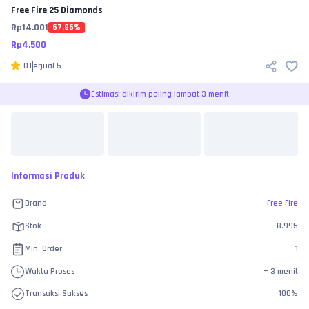
Free Fire
25 Diamonds
Rp
14.001
67.86
%
Rp
4.500
0
Terjual
5
Estimasi dikirim paling lambat 3 menit
Informasi Produk
Brand
Free Fire
Stok
8.995
Min. Order
1
Waktu Proses
±
3 menit
Transaksi Sukses
100
%