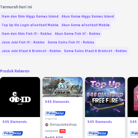
Termurah hari ini
Item dan Skin Higgs Games Island
Akun Game Higgs Games Island
Top Up Via Login eFootball Mobile
Akun Game eFootball Mobile
Item dan Skin Fish It! - Roblox
Akun Game Fish It! - Roblox
Jasa Joki Fish It! - Roblox
Game Coins Fish It! - Roblox
Jasa Joki Steal A Brainrot - Roblox
Game Coins Steal A Brainrot - Roblox
Produk Relevan
545 Diamonds
Free Fire
545 Diamonds
545 Diamonds
545
Donquixoteshop
17
%
Rp80.000
Rp66.600