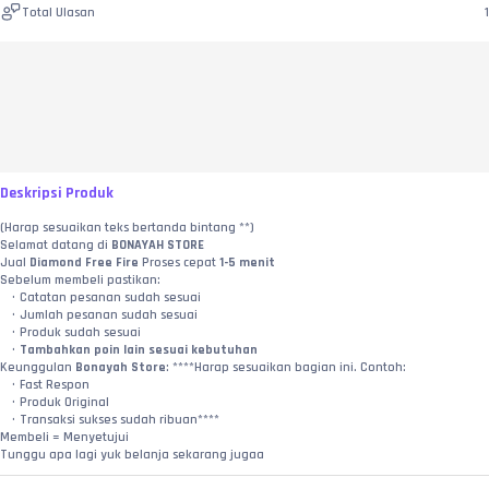
Total Ulasan
1
Deskripsi Produk
(Harap sesuaikan teks bertanda bintang **)
Selamat datang di 
BONAYAH STORE
Jual 
Diamond Free Fire
 Proses cepat 
1-5 menit
Sebelum membeli pastikan:
Catatan pesanan sudah sesuai
Jumlah pesanan sudah sesuai
Produk sudah sesuai
Tambahkan poin lain sesuai kebutuhan
Keunggulan 
Bonayah Store
: ****Harap sesuaikan bagian ini. Contoh:
Fast Respon
Produk Original
Transaksi sukses sudah ribuan****
Membeli = Menyetujui
Tunggu apa lagi yuk belanja sekarang jugaa