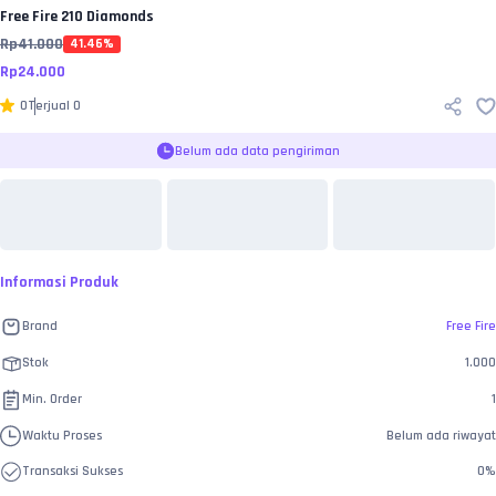
Free Fire
210 Diamonds
Rp
41.000
41.46
%
Rp
24.000
0
Terjual
0
Belum ada data pengiriman
Informasi Produk
Brand
Free Fire
Stok
1.000
Min. Order
1
Waktu Proses
Belum ada riwayat
Transaksi Sukses
0
%