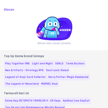
Ulasan
Belum ada ulasan produk
Top Up Game brand lainnya
Play Together VNG
Light and Night
GOALS
Tomb Busters
Neo Artifacts - Strategy RPG
Soul Land: Global
Legend of Aoqi: Card Collector
Harry Potter: Magic Awakened
The Legend of Neverland
MARVEL Duel
Termurah hari ini
Game Key OCTOPATH TRAVELER II - CD Keys
Aplikasi Live CapCut
Top Up via Link Shadowverse: Worlds Beyond