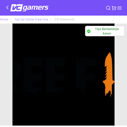
Home
Top Up Game Free Fire
210 Diamonds
Tips Berbelanja
Aman