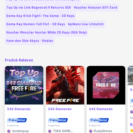
Top Up via Link Ragnarok V Returns SEA
Voucher Amazon Gift Card
Game Key Stick Fight: The Game - CD Keys
Game Key Human: Fall Flat - CD Keys
Aplikasi Live Litmatch
Voucher Monster Hunter Wilds CD Keys (SEA Only)
Item dan Skin Abyss - Roblox
Produk Relevan
5
Fr
545 Diamonds
545 Diamonds
545 Diamonds
R
R
Free Fire
Free Fire
Free Fire
renetopup
TOKO GAME
RudyStorez