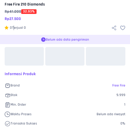
Free Fire
210 Diamonds
Rp
41.000
32.93
%
Rp
27.500
0
Terjual
0
Belum ada data pengiriman
Informasi Produk
Brand
Free Fire
Stok
9.999
Min. Order
1
Waktu Proses
Belum ada riwayat
Transaksi Sukses
0
%