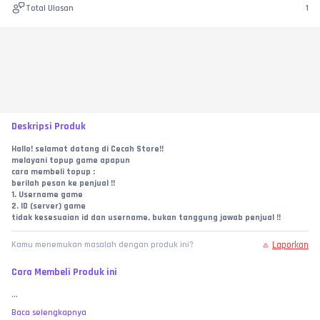
Total Ulasan
1
Deskripsi Produk
Hallo! selamat datang di Cecah Store!!
melayani topup game apapun
cara membeli topup :
berilah pesan ke penjual !!
1. Username game
2. ID (server) game
tidak kesesuaian id dan username, bukan tanggung jawab penjual !!
Laporkan
Kamu menemukan masalah dengan produk ini?
Cara Membeli Produk ini
...
Baca selengkapnya