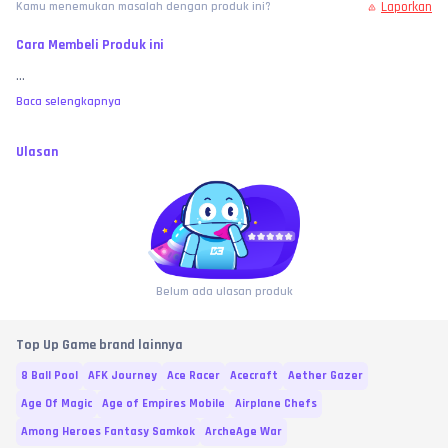
Laporkan
Kamu menemukan masalah dengan produk ini?
Cara Membeli Produk ini
...
Baca selengkapnya
Ulasan
Belum ada ulasan produk
Top Up Game brand lainnya
8 Ball Pool
AFK Journey
Ace Racer
Acecraft
Aether Gazer
Age Of Magic
Age of Empires Mobile
Airplane Chefs
Among Heroes Fantasy Samkok
ArcheAge War