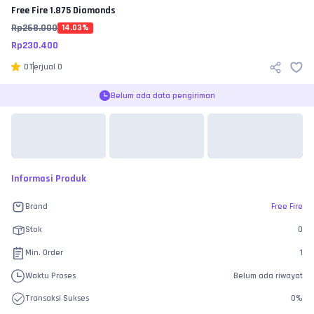
Free Fire
1.875 Diamonds
Rp
268.000
14.03
%
Rp
230.400
0
Terjual
0
Belum ada data pengiriman
Informasi Produk
Brand
Free Fire
Stok
0
Min. Order
1
Waktu Proses
Belum ada riwayat
Transaksi Sukses
0
%