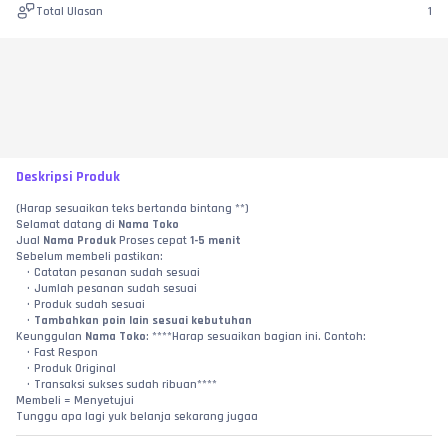
Total Ulasan
1
Deskripsi Produk
(Harap sesuaikan teks bertanda bintang **)
Selamat datang di 
Nama Toko
Jual 
Nama Produk
 Proses cepat 
1-5 menit
Sebelum membeli pastikan:
Catatan pesanan sudah sesuai
Jumlah pesanan sudah sesuai
Produk sudah sesuai
Tambahkan poin lain sesuai kebutuhan
Keunggulan 
Nama Toko
: ****Harap sesuaikan bagian ini. Contoh:
Fast Respon
Produk Original
Transaksi sukses sudah ribuan****
Membeli = Menyetujui
Tunggu apa lagi yuk belanja sekarang jugaa