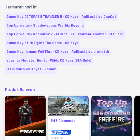
Termurah hari ini
Game Key OCTOPATH TRAVELER II - CD Keys
Aplikasi Live CapCut
Top Up via Link Shadowverse: Worlds Beyond
Top Up via Link Ragnarok V Returns SEA
Voucher Amazon Gift Card
Game Key Stick Fight: The Game - CD Keys
Game Key Human: Fall Flat - CD Keys
Aplikasi Live Litmatch
Voucher Monster Hunter Wilds CD Keys (SEA Only)
Item dan Skin Abyss - Roblox
Produk Relevan
545 Diamonds
Free Fire