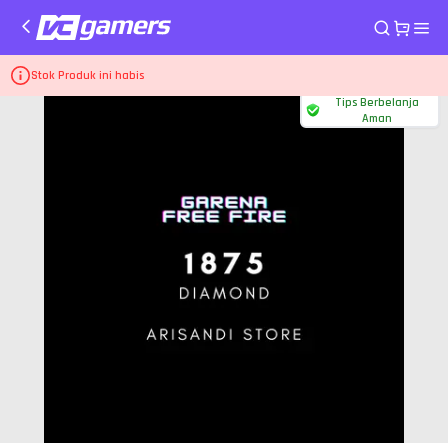
Home
Top Up Game Free Fire
1.875 Diamonds
Stok Produk ini habis
Tips Berbelanja
Aman