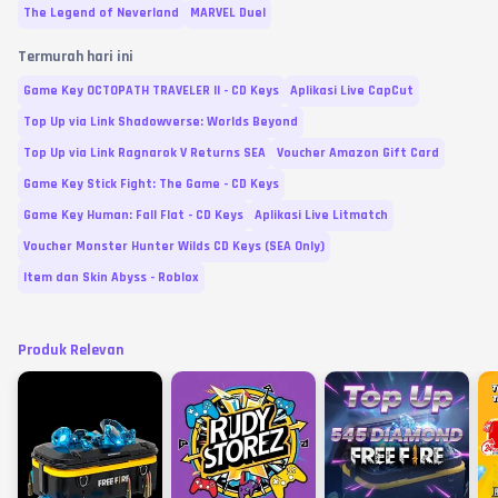
The Legend of Neverland
MARVEL Duel
Termurah hari ini
Game Key OCTOPATH TRAVELER II - CD Keys
Aplikasi Live CapCut
Top Up via Link Shadowverse: Worlds Beyond
Top Up via Link Ragnarok V Returns SEA
Voucher Amazon Gift Card
Game Key Stick Fight: The Game - CD Keys
Game Key Human: Fall Flat - CD Keys
Aplikasi Live Litmatch
Voucher Monster Hunter Wilds CD Keys (SEA Only)
Item dan Skin Abyss - Roblox
Produk Relevan