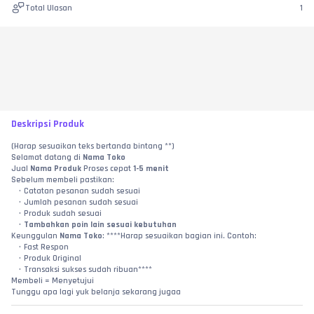
Total Ulasan
1
Deskripsi Produk
(Harap sesuaikan teks bertanda bintang **)
Selamat datang di 
Nama Toko
Jual 
Nama Produk
 Proses cepat 
1-5 menit
Sebelum membeli pastikan:
Catatan pesanan sudah sesuai
Jumlah pesanan sudah sesuai
Produk sudah sesuai
Tambahkan poin lain sesuai kebutuhan
Keunggulan 
Nama Toko
: ****Harap sesuaikan bagian ini. Contoh:
Fast Respon
Produk Original
Transaksi sukses sudah ribuan****
Membeli = Menyetujui
Tunggu apa lagi yuk belanja sekarang jugaa