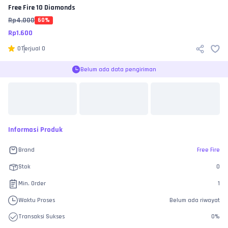
Free Fire
10 Diamonds
Rp
4.000
60
%
Rp
1.600
0
Terjual
0
Belum ada data pengiriman
Informasi Produk
Brand
Free Fire
Stok
0
Min. Order
1
Waktu Proses
Belum ada riwayat
Transaksi Sukses
0
%