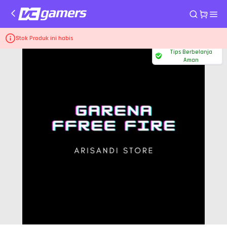
Home
Top Up Game Free Fire
10 Diamonds
Stok Produk ini habis
Tips Berbelanja
Aman