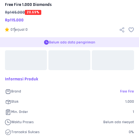
Free Fire
1.000 Diamonds
Rp
145.000
20.69
%
Rp
115.000
0
Terjual
0
Belum ada data pengiriman
Informasi Produk
Brand
Free Fire
Stok
1.000
Min. Order
1
Waktu Proses
Belum ada riwayat
Transaksi Sukses
0
%