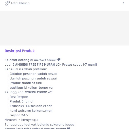
Total Ulasan
1
Deskripsi Produk
Selamat datang di 
BUTERFLY.SHOP 🤎
Jual 
DIAMONDS FREE FIRE MURAH LOH 
Proses cepat 
1-7 menit
Sebelum membeli pastikan:
Catatan pesanan sudah sesuai
Jumlah pesanan sudah sesuai
Produk sudah sesuai
pastikan id kalian  bener ya
Keunggulan 
BUTERFLY.SHOP  ✅
:
Fast Respon
Produk Original
Transaksi sukses dan cepat
kami welcome ke konsumen 
respon 24/7
Membeli = Menyetujui
Tunggu apa lagi yuk belanja sekarang jugaa