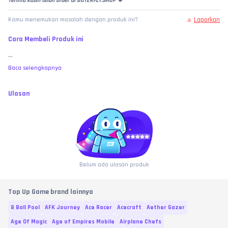
Terima kasih telah order di BUTERFLY.SHOP 🤎
Laporkan
Kamu menemukan masalah dengan produk ini?
Cara Membeli Produk ini
...
Baca selengkapnya
Ulasan
Belum ada ulasan produk
Top Up Game brand lainnya
8 Ball Pool
AFK Journey
Ace Racer
Acecraft
Aether Gazer
Age Of Magic
Age of Empires Mobile
Airplane Chefs