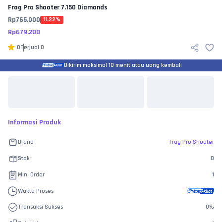
Frag Pro Shooter
7.150 Diamonds
Rp
765.000
11.22
%
Rp
679.200
0
Terjual
0
Dikirim maksimal 10 menit atau uang kembali
Informasi Produk
Brand
Frag Pro Shooter
Stok
0
Min. Order
1
Waktu Proses
Transaksi Sukses
0
%