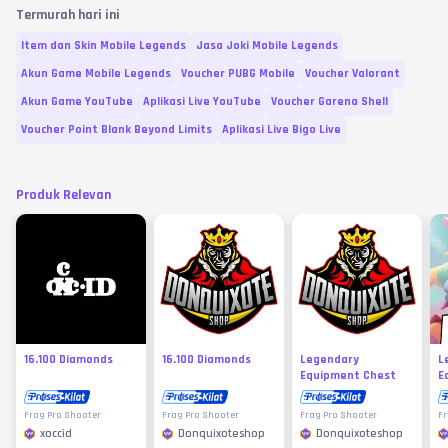
Termurah hari ini
Item dan Skin Mobile Legends
Jasa Joki Mobile Legends
Akun Game Mobile Legends
Voucher PUBG Mobile
Voucher Valorant
Akun Game YouTube
Aplikasi Live YouTube
Voucher Garena Shell
Voucher Point Blank Beyond Limits
Aplikasi Live Bigo Live
Produk Relevan
16.100 Diamonds
16.100 Diamonds
Legendary
L
Equipment Chest
E
Frag Pro Shooter
Frag Pro Shooter
Frag Pro Shooter
Fr
xoccid
Donquixoteshop
Donquixoteshop