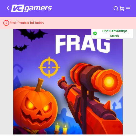
Home
Top Up Game Frag Pro Shooter
7.150 Diamonds
Stok Produk ini habis
Tips Berbelanja
Aman