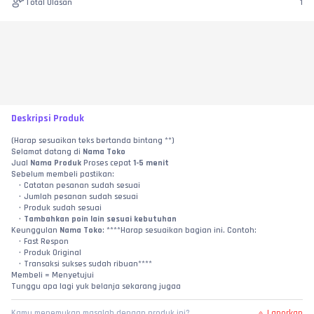
Total Ulasan
1
Deskripsi Produk
(Harap sesuaikan teks bertanda bintang **)
Selamat datang di 
Nama Toko
Jual 
Nama Produk
 Proses cepat 
1-5 menit
Sebelum membeli pastikan:
Catatan pesanan sudah sesuai
Jumlah pesanan sudah sesuai
Produk sudah sesuai
Tambahkan poin lain sesuai kebutuhan
Keunggulan 
Nama Toko
: ****Harap sesuaikan bagian ini. Contoh:
Fast Respon
Produk Original
Transaksi sukses sudah ribuan****
Membeli = Menyetujui
Tunggu apa lagi yuk belanja sekarang jugaa
Laporkan
Kamu menemukan masalah dengan produk ini?