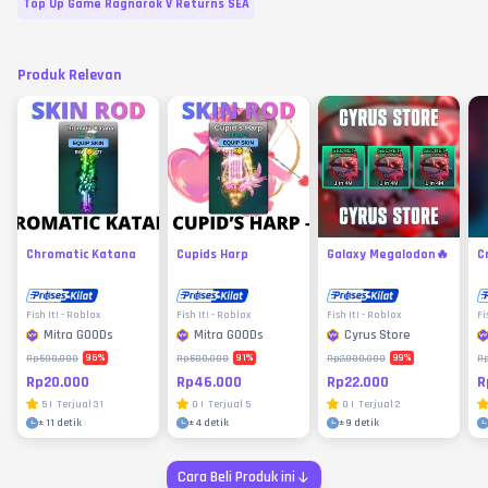
Top Up Game Ragnarok V Returns SEA
Produk Relevan
Chromatic Katana
Cupids Harp
Galaxy Megalodon🔥
C
Fish It! - Roblox
Fish It! - Roblox
Fish It! - Roblox
Fi
Mitra GOODs
Mitra GOODs
Cyrus Store
96
%
91
%
99
%
Rp500.000
Rp500.000
Rp2.000.000
R
Rp20.000
Rp46.000
Rp22.000
R
5
|
Terjual
31
0
|
Terjual
5
0
|
Terjual
2
±
11 detik
±
4 detik
±
9 detik
Cara Beli Produk ini