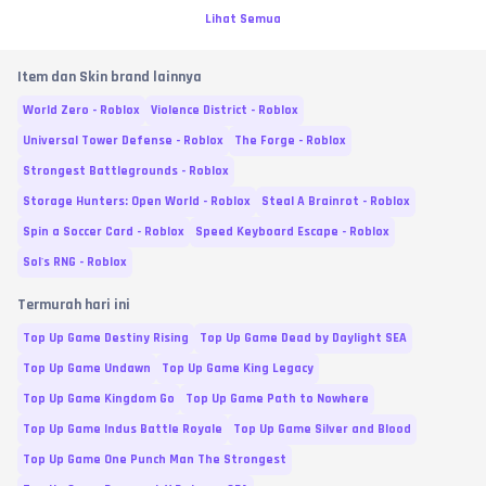
Lihat Semua
Item dan Skin brand lainnya
World Zero - Roblox
Violence District - Roblox
Universal Tower Defense - Roblox
The Forge - Roblox
Strongest Battlegrounds - Roblox
Storage Hunters: Open World - Roblox
Steal A Brainrot - Roblox
Spin a Soccer Card - Roblox
Speed Keyboard Escape - Roblox
Sol's RNG - Roblox
Termurah hari ini
Top Up Game Destiny Rising
Top Up Game Dead by Daylight SEA
Top Up Game Undawn
Top Up Game King Legacy
Top Up Game Kingdom Go
Top Up Game Path to Nowhere
Top Up Game Indus Battle Royale
Top Up Game Silver and Blood
Top Up Game One Punch Man The Strongest