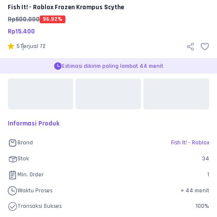
Fish It! - Roblox
Frozen Krampus Scythe
Rp
500.000
96.92
%
Rp
15.400
5
Terjual
72
Estimasi dikirim paling lambat 44 menit
Informasi Produk
Brand
Fish It! - Roblox
Stok
34
Min. Order
1
Waktu Proses
±
44 menit
Transaksi Sukses
100
%