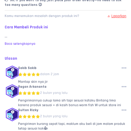
👉 So, if you want to buy, just place your order directly—no need to ask 
too many questions 😉
Laporkan
Kamu menemukan masalah dengan produk ini?
Cara Membeli Produk ini
...
Baca selengkapnya
Ulasan
Sakib Sakib
dalam 2 jam
Mantap skin nya jir
Regan Arkananta
2 bulan yang lalu
Pengirimannya cukup lama sih tapi sesuai kataku Bintang lima
karena produk sesuai + di kasih bonus worm fish W untuk store ini
Sultan Rizky
2 bulan yang lalu
Pengiriman kurang cepat tapi, maklum aku beli di jam malam produk
tetap sesuai kok👍