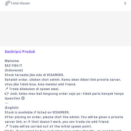
Total Ulasan
5
Deskripsi Produk
Welcome
RAZ FISH IT
(Indonesia)
Stock tersedia jika ada di VCGAMERS.
Setelah order, silakan chat admin. Kamu akan diberi link private server, 
atau jika tidak bisa, bisa melalui add friend.
📍 Trade dilakukan di spawn awal.
👉 Jadi, kalau mau beli langsung order saja ya—tidak perlu banyak tanya 
lquestion 😉
---
(English)
Stock is available if listed on VCGAMERS.
After placing an order, please chat the admin. You will be given a private 
server link, or if that doesn't work, you can trade via add friend.
📍 Trade will be carried out at the initial spawn point.