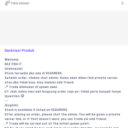
Total Ulasan
3
Deskripsi Produk
Welcome
RAZ FISH IT
(Indonesia)
Stock tersedia jika ada di VCGAMERS.
Setelah order, silakan chat admin. Kamu akan diberi link private server, 
atau jika tidak bisa, bisa melalui add friend.
📍 Trade dilakukan di spawn awal.
👉 Jadi, kalau mau beli langsung order saja ya—tidak perlu banyak tanya 
lquestion 😉
---
(English)
Stock is available if listed on VCGAMERS.
After placing an order, please chat the admin. You will be given a private 
server link, or if that doesn't work, you can trade via add friend.
📍 Trade will be carried out at the initial spawn point.