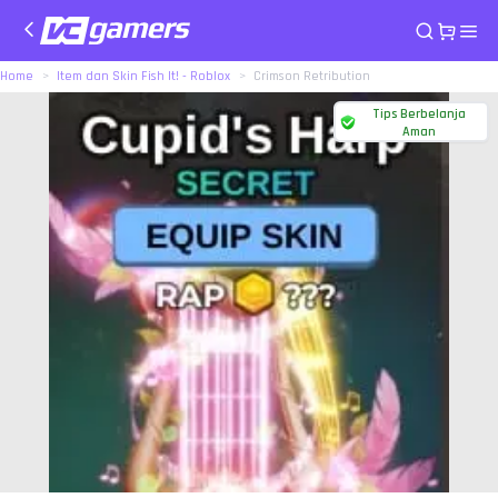
Home
Item dan Skin Fish It! - Roblox
Crimson Retribution
Tips Berbelanja
Aman