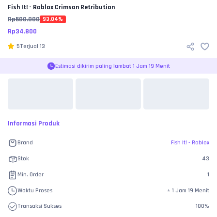
Fish It! - Roblox
Crimson Retribution
Rp
500.000
93.04
%
Rp
34.800
5
Terjual
13
Estimasi dikirim paling lambat 1 Jam 19 Menit
Informasi Produk
Brand
Fish It! - Roblox
Stok
43
Min. Order
1
Waktu Proses
±
1 Jam 19 Menit
Transaksi Sukses
100
%