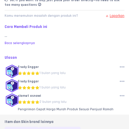
👉 So, if you want to buy, just place your order directly—no need to ask 
too many questions 😉
Laporkan
Kamu menemukan masalah dengan produk ini?
Cara Membeli Produk ini
...
Baca selengkapnya
Ulasan
Fredy Enggar
1 bulan yang lalu
Fredy Enggar
1 bulan yang lalu
slamet asnawi
2 bulan yang lalu
Pengiriman Cepat Harga Murah Produk Sesuai Penjual Ramah
Item dan Skin brand lainnya