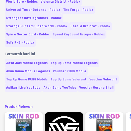
World Zero - Roblox
Violence District - Roblox
Universal Tower Defense - Roblox
The Forge - Roblox
Strongest Battlegrounds - Roblox
Storage Hunters: Open World - Roblox
Steal A Brainrot - Roblox
Spin a Soccer Card - Roblox
Speed Keyboard Escape - Roblox
Sol's RNG - Roblox
Termurah hari ini
Jasa Joki Mobile Legends
Top Up Game Mobile Legends
Akun Game Mobile Legends
Voucher PUBG Mobile
Top Up Game PUBG Mobile
Top Up Game Valorant
Voucher Valorant
Aplikasi Live YouTube
Akun Game YouTube
Voucher Garena Shell
Produk Relevan