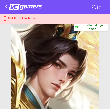
Home
Top Up Game Dynasty Heros
1.799 Voucher+269 Voucher
Stok Produk ini habis
Tips Berbelanja
Aman