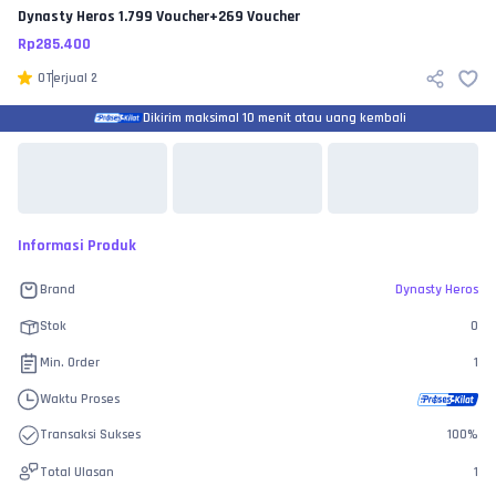
Dynasty Heros
1.799 Voucher+269 Voucher
Rp
285.400
0
Terjual
2
Dikirim maksimal 10 menit atau uang kembali
Informasi Produk
Brand
Dynasty Heros
Stok
0
Min. Order
1
Waktu Proses
Transaksi Sukses
100
%
Total Ulasan
1