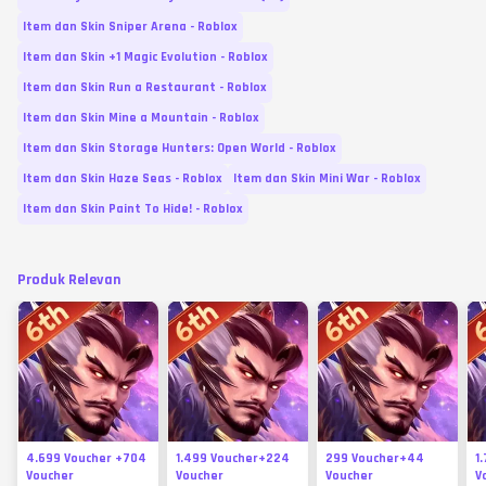
Item dan Skin Sniper Arena - Roblox
Item dan Skin +1 Magic Evolution - Roblox
Item dan Skin Run a Restaurant - Roblox
Item dan Skin Mine a Mountain - Roblox
Item dan Skin Storage Hunters: Open World - Roblox
Item dan Skin Haze Seas - Roblox
Item dan Skin Mini War - Roblox
Item dan Skin Paint To Hide! - Roblox
Produk Relevan
4.699 Voucher +704
1.499 Voucher+224
299 Voucher+44
1
Voucher
Voucher
Voucher
V