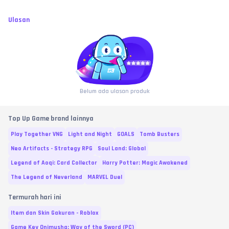
Ulasan
Belum ada ulasan produk
Top Up Game brand lainnya
Play Together VNG
Light and Night
GOALS
Tomb Busters
Neo Artifacts - Strategy RPG
Soul Land: Global
Legend of Aoqi: Card Collector
Harry Potter: Magic Awakened
The Legend of Neverland
MARVEL Duel
Termurah hari ini
Item dan Skin Gakuran - Roblox
Game Key Onimusha: Way of the Sword (PC)