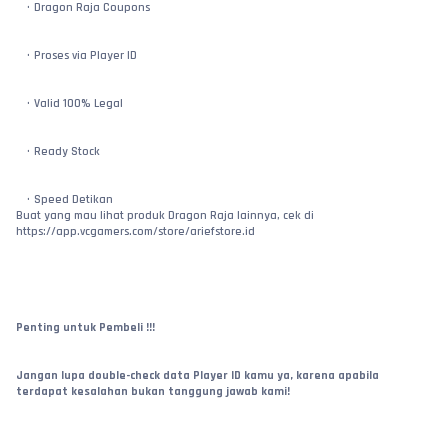
Dragon Raja Coupons
Proses via Player ID
Valid 100% Legal
Ready Stock
Speed Detikan
Buat yang mau lihat produk Dragon Raja lainnya, cek di 
https://app.vcgamers.com/store/ariefstore.id
Penting untuk Pembeli !!!
Jangan lupa double-check data Player ID kamu ya, karena apabila 
terdapat kesalahan bukan tanggung jawab kami!