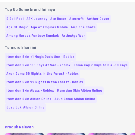
Top Up Game brand lainnya
8 Ball Pool
AFK Journey
Ace Racer
Acecraft
Aether Gazer
Age Of Magic
Age of Empires Mobile
Airplane Chefs
Among Heroes Fantasy Samkok
ArcheAge War
Termurah hari ini
Item dan Skin +1 Magic Evolution - Roblox
Item dan Skin 100 Days At Sea - Roblox
Game Key 7 Days to Die -CD Keys
Akun Game 99 Nights in the Forest - Roblox
Item dan Skin 99 Nights in the Forest - Roblox
Item dan Skin Abyss - Roblox
Item dan Skin Albion Online
Item dan Skin Albion Online
Akun Game Albion Online
Jasa Joki Albion Online
Produk Relevan