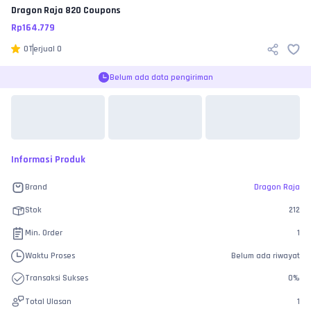
Dragon Raja
820 Coupons
Rp
164.779
0
Terjual
0
Belum ada data pengiriman
Informasi Produk
Brand
Dragon Raja
Stok
212
Min. Order
1
Waktu Proses
Belum ada riwayat
Transaksi Sukses
0
%
Total Ulasan
1