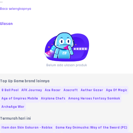
...
Baca selengkapnya
Ulasan
Belum ada ulasan produk
Top Up Game brand lainnya
8 Ball Pool
AFK Journey
Ace Racer
Acecraft
Aether Gazer
Age Of Magic
Age of Empires Mobile
Airplane Chefs
Among Heroes Fantasy Samkok
ArcheAge War
Termurah hari ini
Item dan Skin Gakuran - Roblox
Game Key Onimusha: Way of the Sword (PC)