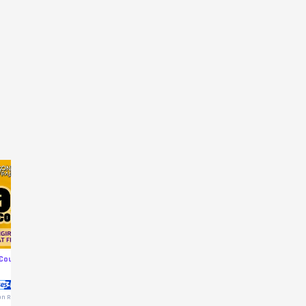
 Coupons
7546 Coupons
Dragon Raja
1699 Coup
Investment Fund I
n Raja
Dragon Raja
Dragon Raja
Dragon Raja