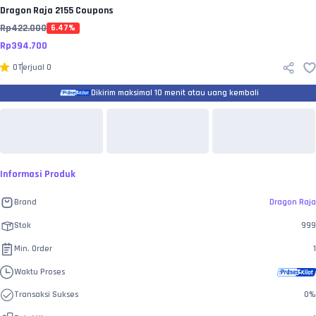
Dragon Raja
2155 Coupons
Rp
422.000
6.47
%
Rp
394.700
0
Terjual
0
Dikirim maksimal 10 menit atau uang kembali
Informasi Produk
Brand
Dragon Raja
Stok
999
Min. Order
1
Waktu Proses
Transaksi Sukses
0
%