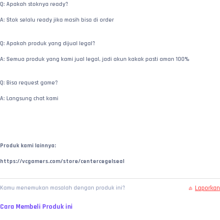
Q: Apakah stoknya ready?
A: Stok selalu ready jika masih bisa di order
Q: Apakah produk yang dijual legal?
A: Semua produk yang kami jual legal, jadi akun kakak pasti aman 100%
Q: Bisa request game?
A: Langsung chat kami
Produk kami lainnya:
https://vcgamers.com/store/centercegelseal
Laporkan
Kamu menemukan masalah dengan produk ini?
Cara Membeli Produk ini