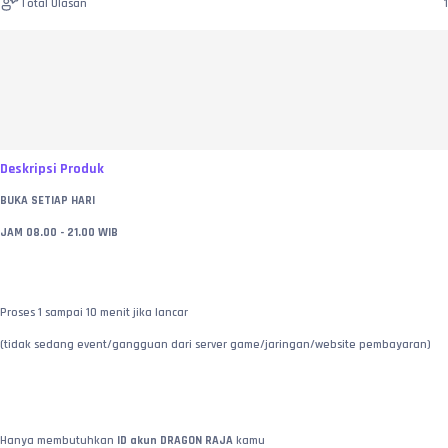
Total Ulasan
1
Deskripsi Produk
BUKA SETIAP HARI
JAM 08.00 - 21.00 WIB
Proses 1 sampai 10 menit jika lancar
(tidak sedang event/gangguan dari server game/jaringan/website pembayaran)
Hanya membutuhkan 
ID akun DRAGON RAJA
 kamu