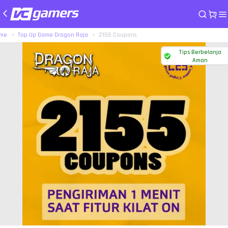
me
Top Up Game Dragon Raja
2155 Coupons
Tips Berbelanja
Aman