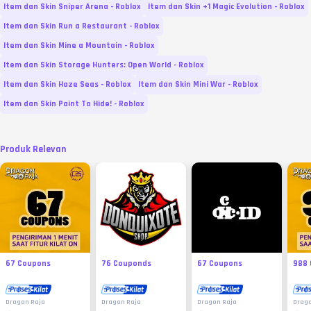
Item dan Skin Sniper Arena - Roblox
Item dan Skin +1 Magic Evolution - Roblox
Item dan Skin Run a Restaurant - Roblox
Item dan Skin Mine a Mountain - Roblox
Item dan Skin Storage Hunters: Open World - Roblox
Item dan Skin Haze Seas - Roblox
Item dan Skin Mini War - Roblox
Item dan Skin Paint To Hide! - Roblox
Produk Relevan
67 Coupons
76 Couponds
67 Coupons
988
Dragon Raja
Dragon Raja
Dragon Raja
Drago