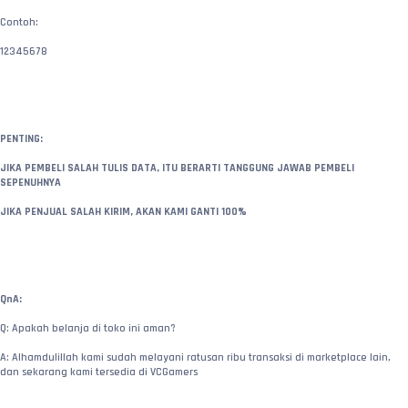
Contoh:
12345678
PENTING:
JIKA PEMBELI SALAH TULIS DATA, ITU BERARTI TANGGUNG JAWAB PEMBELI 
SEPENUHNYA
JIKA PENJUAL SALAH KIRIM, AKAN KAMI GANTI 100%
QnA:
Q: Apakah belanja di toko ini aman?
A: Alhamdulillah kami sudah melayani ratusan ribu transaksi di marketplace lain, 
dan sekarang kami tersedia di VCGamers