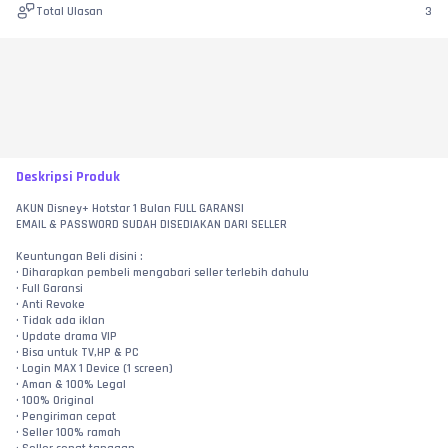
Total Ulasan
3
Deskripsi Produk
AKUN Disney+ Hotstar 1 Bulan FULL GARANSI
EMAIL & PASSWORD SUDAH DISEDIAKAN DARI SELLER
Keuntungan Beli disini :
• Diharapkan pembeli mengabari seller terlebih dahulu
• Full Garansi
• Anti Revoke
• Tidak ada iklan
• Update drama VIP
• Bisa untuk TV,HP & PC
• Login MAX 1 Device (1 screen)
• Aman & 100% Legal
• 100% Original
• Pengiriman cepat
• Seller 100% ramah