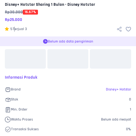
Disney+ Hotstar
Sharing 1 Bulan - Disney Hotstar
Rp
30.000
16.67
%
Rp
25.000
5
Terjual
3
Belum ada data pengiriman
Informasi Produk
Brand
Disney+ Hotstar
Stok
0
Min. Order
1
Waktu Proses
Belum ada riwayat
Transaksi Sukses
0
%