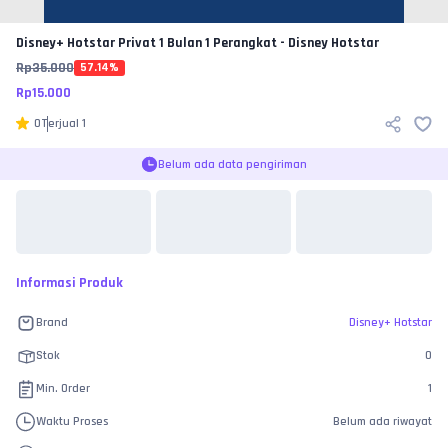
Disney+ Hotstar
Privat 1 Bulan 1 Perangkat - Disney Hotstar
Rp
35.000
57.14
%
Rp
15.000
0
Terjual
1
Belum ada data pengiriman
Informasi Produk
Brand
Disney+ Hotstar
Stok
0
Min. Order
1
Waktu Proses
Belum ada riwayat