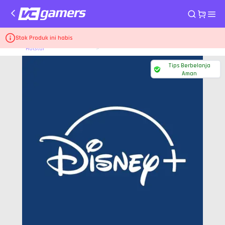
Aplikasi Live Disney+
Stok Produk ini habis
Home
Privat 1 Bulan 1 Perangkat - Disney Hotstar
Hotstar
Tips Berbelanja
Aman