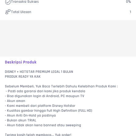
Transaksi Sukses
0
%
Total Ulasan
1
Deskripsi Produk
DISNEY + HOTSTAR PREMIUM LEGAL 1 BULAN
PRODUK READY YA KAK
Sebelum Membeli, Yuk Baca Terlebih Dahulu Kelebihan Produk Kami :
 - Pasti ada garansi dari kami jika produk kendala
- Bisa digunakan login di Android, PC maupun TV
- Akun aman
- Kami membeli dari platform Disney Hotstar
- Kualitas gambar hingga Full High Definition (FULL HD)
- Akun Anti On-Hold ya pastinya
- Bukan akun TRIAL
- Akun tidak akan kena banned atau sweeping
Terima kasih telah membaca... Yuk order!