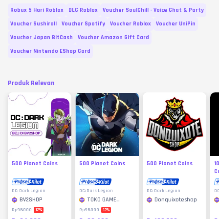
Robux 5 Hari Roblox
DLC Roblox
Voucher SoulChill - Voice Chat & Party
Voucher Sushiroll
Voucher Spotify
Voucher Roblox
Voucher UniPin
Voucher Japan BitCash
Voucher Amazon Gift Card
Voucher Nintendo EShop Card
Produk Relevan
500 Planet Coins
500 Planet Coins
500 Planet Coins
1
C
DC: Dark Legion
DC: Dark Legion
DC: Dark Legion
DC
BV2SHOP
TOKO GAME
Donquixoteshop
MURAH
12
%
12
%
Rp95.000
Rp95.000