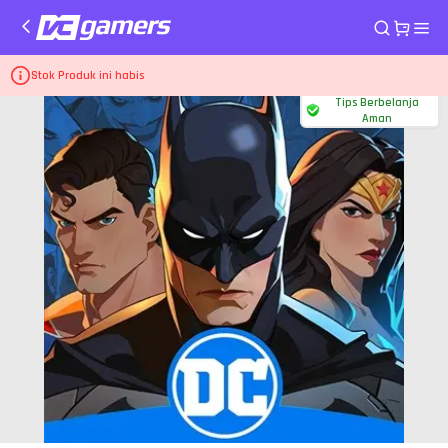
Home
Top Up Game DC: Dark Legion
100 Planet Coins
Stok Produk ini habis
Tips Berbelanja
Aman