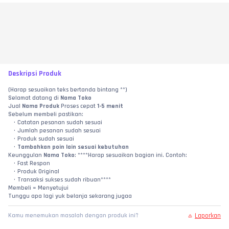
Deskripsi Produk
(Harap sesuaikan teks bertanda bintang **)
Selamat datang di 
Nama Toko
Jual 
Nama Produk
 Proses cepat 
1-5 menit
Sebelum membeli pastikan:
Catatan pesanan sudah sesuai
Jumlah pesanan sudah sesuai
Produk sudah sesuai
Tambahkan poin lain sesuai kebutuhan
Keunggulan 
Nama Toko
: ****Harap sesuaikan bagian ini. Contoh:
Fast Respon
Produk Original
Transaksi sukses sudah ribuan****
Membeli = Menyetujui
Tunggu apa lagi yuk belanja sekarang jugaa
Laporkan
Kamu menemukan masalah dengan produk ini?