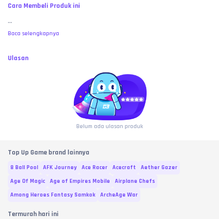
Cara Membeli Produk ini
...
Baca selengkapnya
Ulasan
Belum ada ulasan produk
Top Up Game brand lainnya
8 Ball Pool
AFK Journey
Ace Racer
Acecraft
Aether Gazer
Age Of Magic
Age of Empires Mobile
Airplane Chefs
Among Heroes Fantasy Samkok
ArcheAge War
Termurah hari ini