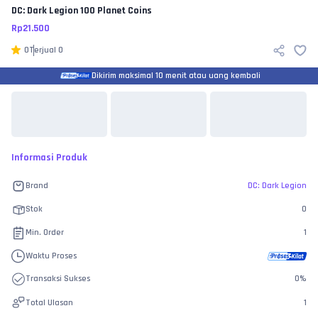
DC: Dark Legion
100 Planet Coins
Rp
21.500
0
Terjual
0
Dikirim maksimal 10 menit atau uang kembali
Informasi Produk
Brand
DC: Dark Legion
Stok
0
Min. Order
1
Waktu Proses
Transaksi Sukses
0
%
Total Ulasan
1