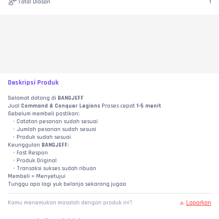
Total Ulasan
1
Deskripsi Produk
Selamat datang di 
BANGJEFF
Jual 
Command & Conquer Legions
 Proses cepat 
1-5 menit
Sebelum membeli pastikan:
Catatan pesanan sudah sesuai
Jumlah pesanan sudah sesuai
Produk sudah sesuai
Keunggulan 
BANGJEFF
:
Fast Respon
Produk Original
Transaksi sukses sudah ribuan
Membeli = Menyetujui
Tunggu apa lagi yuk belanja sekarang jugaa
Laporkan
Kamu menemukan masalah dengan produk ini?