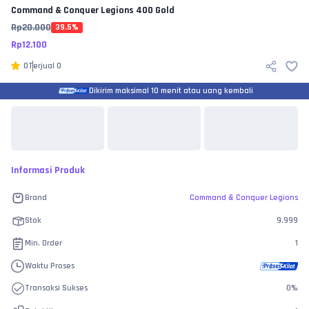
Command & Conquer Legions
400 Gold
Rp
20.000
39.5
%
Rp
12.100
0
Terjual
0
Dikirim maksimal 10 menit atau uang kembali
Informasi Produk
Brand
Command & Conquer Legions
Stok
9.999
Min. Order
1
Waktu Proses
Transaksi Sukses
0
%