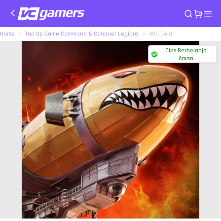
Home
Top Up Game Command & Conquer Legions
400 Gold
Tips Berbelanja
Aman