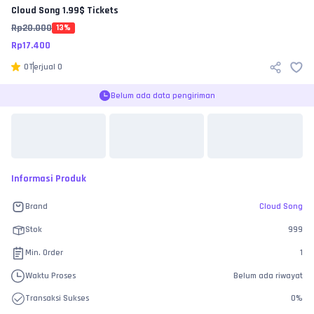
Cloud Song
1.99$ Tickets
Rp
20.000
13
%
Rp
17.400
0
Terjual
0
Belum ada data pengiriman
Informasi Produk
Brand
Cloud Song
Stok
999
Min. Order
1
Waktu Proses
Belum ada riwayat
Transaksi Sukses
0
%