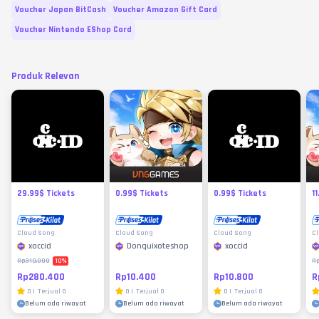
Voucher Japan BitCash
Voucher Amazon Gift Card
Voucher Nintendo EShop Card
Produk Relevan
29.99$ Tickets
0.99$ Tickets
0.99$ Tickets
1
Cloud Song
Cloud Song
Cloud Song
C
xoccid
Donquixoteshop
xoccid
10
%
Rp310.000
R
Rp280.400
Rp10.400
Rp10.800
R
0
|
Terjual
0
0
|
Terjual
0
0
|
Terjual
0
Belum ada riwayat
Belum ada riwayat
Belum ada riwayat