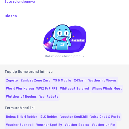
Baca selengkapnya
Ulasan
Belum ada ulasan produk
Top Up Game brand lainnya
Zepeto
Zenless Zone Zero
YS 6 Mobile
X-Clash
Wuthering Waves
World War Heroes: WW2 PvP FPS
Whiteout Survival
Where Winds Meet
Watcher of Realms
War Robots
Termurah hari ini
Robux 5 Hari Roblox
DLC Roblox
Voucher SoulChill - Voice Chat & Party
Voucher Sushiroll
Voucher Spotify
Voucher Roblox
Voucher UniPin