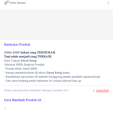
Total Ulasan
1
Deskripsi Produk
CHIGA SHOP
 𝐛𝐮𝐤𝐚𝐧 𝐲𝐚𝐧𝐠 𝐓𝐄𝐑𝐌𝐔𝐑𝐀𝐇.
𝐓𝐚𝐩𝐢 𝐬𝐞𝐥𝐚𝐥𝐮 𝐦𝐞𝐧𝐣𝐚𝐝𝐢 𝐲𝐚𝐧𝐠 𝐓𝐄𝐑𝐁𝐀𝐈𝐊.
Cara Topup 
Cloud Song
:
-Garansi 100% Original Produk
- Proses Kilat, Valid 100%
- Hanya membutuhkan ID akun 
Cloud Song
 kamu
- Kesalahan penulisan ID adalah tanggung jawab pembeli sepenuhnya
- Cek cara trading pada halaman ini untuk tutorial top up
Laporkan
Kamu menemukan masalah dengan produk ini?
Cara Membeli Produk ini
...