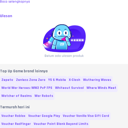
Baca selengkapnya
Ulasan
Belum ada ulasan produk
Top Up Game brand lainnya
Zepeto
Zenless Zone Zero
YS 6 Mobile
X-Clash
Wuthering Waves
World War Heroes: WW2 PvP FPS
Whiteout Survival
Where Winds Meet
Watcher of Realms
War Robots
Termurah hari ini
Voucher Roblox
Voucher Google Play
Voucher Vanilla Visa Gift Card
Voucher Redfinger
Voucher Point Blank Beyond Limits