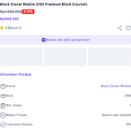
Black Clover Mobile
3100 Premium Black Crystals
Rp
1.000.000
9.19
%
Rp
908.100
0
Terjual
0
Belum ada data pengiriman
Informasi Produk
Brand
Black Clover Mobile
Stok
999
Min. Order
1
Waktu Proses
Belum ada riwayat
Transaksi Sukses
0
%