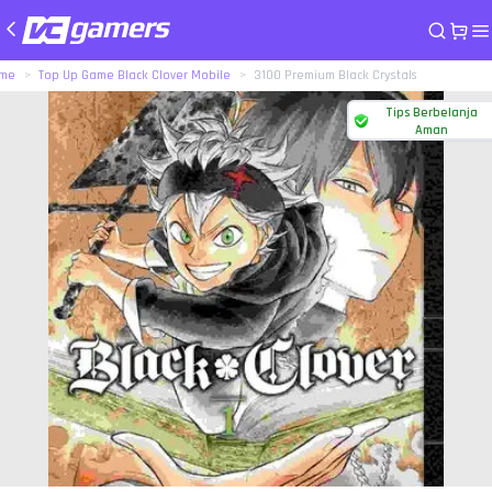
me
Top Up Game Black Clover Mobile
3100 Premium Black Crystals
Tips Berbelanja
Aman