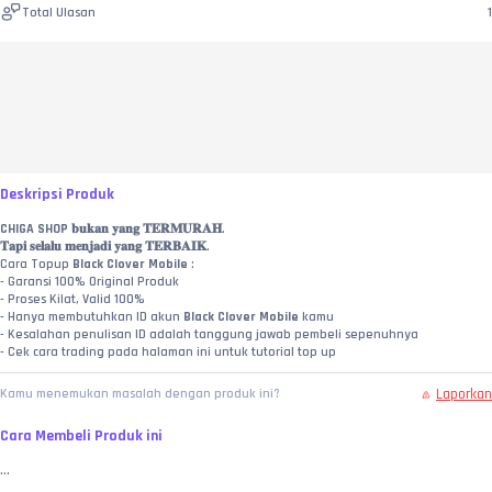
Total Ulasan
1
Deskripsi Produk
CHIGA SHOP
 𝐛𝐮𝐤𝐚𝐧 𝐲𝐚𝐧𝐠 𝐓𝐄𝐑𝐌𝐔𝐑𝐀𝐇.
𝐓𝐚𝐩𝐢 𝐬𝐞𝐥𝐚𝐥𝐮 𝐦𝐞𝐧𝐣𝐚𝐝𝐢 𝐲𝐚𝐧𝐠 𝐓𝐄𝐑𝐁𝐀𝐈𝐊.
Cara Topup 
Black Clover Mobile
 :
- Garansi 100% Original Produk
- Proses Kilat, Valid 100%
- Hanya membutuhkan ID akun 
Black Clover Mobile
 kamu
- Kesalahan penulisan ID adalah tanggung jawab pembeli sepenuhnya
- Cek cara trading pada halaman ini untuk tutorial top up
Laporkan
Kamu menemukan masalah dengan produk ini?
Cara Membeli Produk ini
...