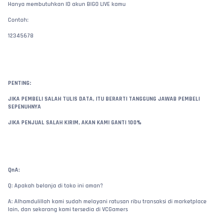
Hanya membutuhkan ID akun BIGO LIVE kamu
Contoh:
12345678
PENTING:
JIKA PEMBELI SALAH TULIS DATA, ITU BERARTI TANGGUNG JAWAB PEMBELI 
SEPENUHNYA
JIKA PENJUAL SALAH KIRIM, AKAN KAMI GANTI 100%
QnA:
Q: Apakah belanja di toko ini aman?
A: Alhamdulillah kami sudah melayani ratusan ribu transaksi di marketplace 
lain, dan sekarang kami tersedia di VCGamers