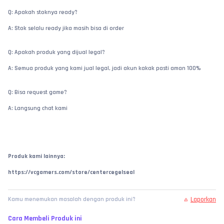
Q: Apakah stoknya ready?
A: Stok selalu ready jika masih bisa di order
Q: Apakah produk yang dijual legal?
A: Semua produk yang kami jual legal, jadi akun kakak pasti aman 100%
Q: Bisa request game?
A: Langsung chat kami
Produk kami lainnya:
https://vcgamers.com/store/centercegelseal
Laporkan
Kamu menemukan masalah dengan produk ini?
Cara Membeli Produk ini