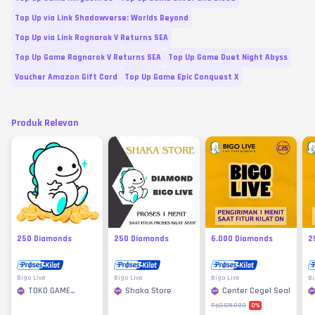
Top Up via Link Shadowverse: Worlds Beyond
Top Up via Link Ragnarok V Returns SEA
Top Up Game Ragnarok V Returns SEA
Top Up Game Duet Night Abyss
Voucher Amazon Gift Card
Top Up Game Epic Conquest X
Produk Relevan
250 Diamonds
250 Diamonds
6.000 Diamonds
2
Bigo Live
Bigo Live
Bigo Live
Bi
TOKO GAME
Shaka Store
Center Cegel Seal
MURAH
0
%
Rp2.128.000