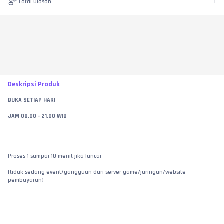
Total Ulasan
1
Deskripsi Produk
BUKA SETIAP HARI
JAM 08.00 - 21.00 WIB
Proses 1 sampai 10 menit jika lancar
(tidak sedang event/gangguan dari server game/jaringan/website 
pembayaran)