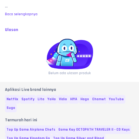
...
Baca selengkapnya
Ulasan
Belum ada ulasan produk
Aplikasi Live brand lainnya
Netflix
Spotify
Lita
YoHo
Vidio
HIYA
Hago
Chamet
YouTube
Sugo
Termurah hari ini
Top Up Game Airplane Chefs
Game Key OCTOPATH TRAVELER II - CD Keys
Top Up Game Kingdom Go
Top Up Game Silver and Blood