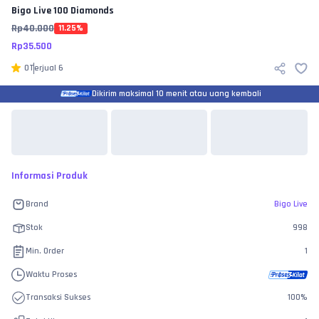
Bigo Live
100 Diamonds
Rp
40.000
11.25
%
Rp
35.500
0
Terjual
6
Dikirim maksimal 10 menit atau uang kembali
Informasi Produk
Brand
Bigo Live
Stok
998
Min. Order
1
Waktu Proses
Transaksi Sukses
100
%