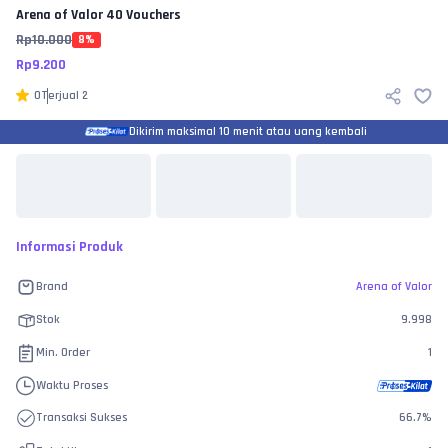
Arena of Valor
40 Vouchers
Rp
10.000
8
%
Rp
9.200
0
Terjual
2
Dikirim maksimal 10 menit atau uang kembali
Informasi Produk
Brand
Arena of Valor
Stok
9.998
Min. Order
1
Waktu Proses
Transaksi Sukses
66.7
%