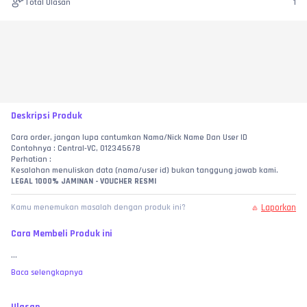
Total Ulasan
1
Deskripsi Produk
Cara order, jangan lupa cantumkan Nama/Nick Name Dan User ID
Contohnya : Central-VC, 012345678
Perhatian :
Kesalahan menuliskan data (nama/user id) bukan tanggung jawab kami.
LEGAL 1000% JAMINAN - VOUCHER RESMI
Laporkan
Kamu menemukan masalah dengan produk ini?
Cara Membeli Produk ini
...
Baca selengkapnya