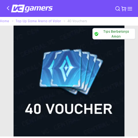
Home
Top Up Game Arena of Valor
40 Vouchers
Tips Berbelanja
Aman