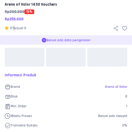
Arena of Valor
1430 Vouchers
Rp
300.000
15
%
Rp
255.000
0
Terjual
0
Belum ada data pengiriman
Informasi Produk
Brand
Arena of Valor
Stok
0
Min. Order
1
Waktu Proses
Belum ada riwayat
Transaksi Sukses
0
%