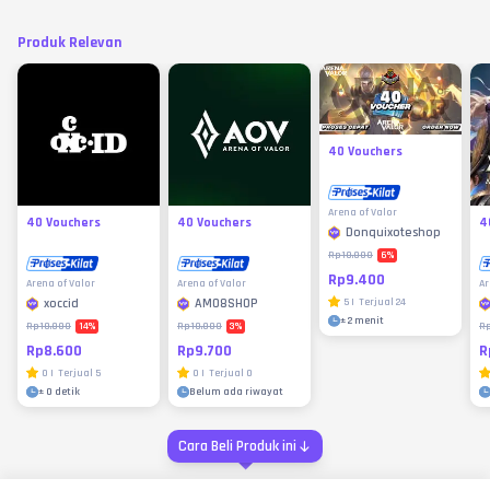
Produk Relevan
40 Vouchers
Arena of Valor
40 Vouchers
40 Vouchers
4
Donquixoteshop
6
%
Rp10.000
Rp9.400
Arena of Valor
Arena of Valor
Ar
xoccid
AM08SHOP
5
|
Terjual
24
±
2 menit
14
%
3
%
Rp10.000
Rp10.000
R
Rp8.600
Rp9.700
R
0
|
Terjual
5
0
|
Terjual
0
±
0 detik
Belum ada riwayat
Cara Beli Produk ini