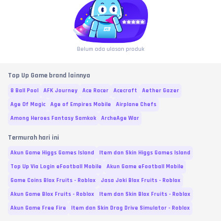
Belum ada ulasan produk
Top Up Game brand lainnya
8 Ball Pool
AFK Journey
Ace Racer
Acecraft
Aether Gazer
Age Of Magic
Age of Empires Mobile
Airplane Chefs
Among Heroes Fantasy Samkok
ArcheAge War
Termurah hari ini
Akun Game Higgs Games Island
Item dan Skin Higgs Games Island
Top Up Via Login eFootball Mobile
Akun Game eFootball Mobile
Game Coins Blox Fruits - Roblox
Jasa Joki Blox Fruits - Roblox
Akun Game Blox Fruits - Roblox
Item dan Skin Blox Fruits - Roblox
Akun Game Free Fire
Item dan Skin Drag Drive Simulator - Roblox