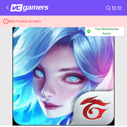
Home
Top Up Game Arena of Valor
1430 Vouchers
Stok Produk ini habis
Tips Berbelanja
Aman