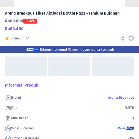
Arena Breakout
Tiket Aktivasi Battle Pass Premium Bulanan
Rp
80.000
14.5
%
Rp
68.400
0
Terjual
24
Dikirim maksimal 10 menit atau uang kembali
Informasi Produk
Brand
Arena Breakout
Stok
9.976
Min. Order
1
Waktu Proses
Transaksi Sukses
100
%