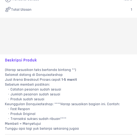
Total Ulasan
1
Deskripsi Produk
(Harap sesuaikan teks bertanda bintang **)
Selamat datang di Donquixoteshop
Jual Arena Breakout Proses cepat 
1-5 menit
Sebelum membeli pastikan:
Catatan pesanan sudah sesuai
Jumlah pesanan sudah sesuai
Produk sudah sesuai
Keunggulan Donquixoteshop: ****Harap sesuaikan bagian ini. Contoh:
Fast Respon
Produk Original
Transaksi sukses sudah ribuan****
Membeli = Menyetujui
Tunggu apa lagi yuk belanja sekarang jugaa