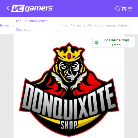
Top Up Game Arena
Home
Tiket Aktivasi Battle Pass Premium Bulanan
Breakout
Tips Berbelanja
Aman