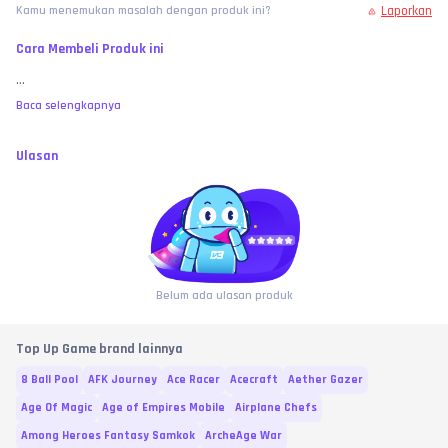
Laporkan
Kamu menemukan masalah dengan produk ini?
Cara Membeli Produk ini
...
Baca selengkapnya
Ulasan
Belum ada ulasan produk
Top Up Game brand lainnya
8 Ball Pool
AFK Journey
Ace Racer
Acecraft
Aether Gazer
Age Of Magic
Age of Empires Mobile
Airplane Chefs
Among Heroes Fantasy Samkok
ArcheAge War