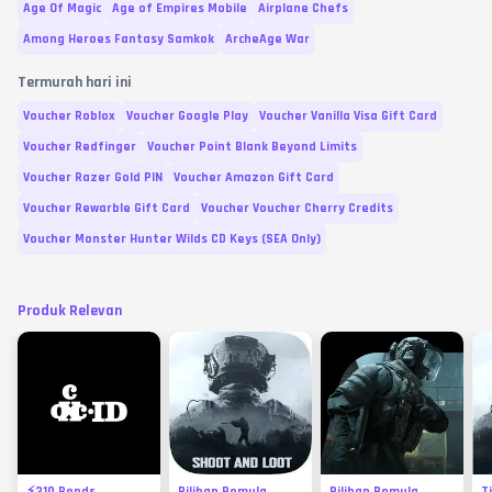
Age Of Magic
Age of Empires Mobile
Airplane Chefs
Among Heroes Fantasy Samkok
ArcheAge War
Termurah hari ini
Voucher Roblox
Voucher Google Play
Voucher Vanilla Visa Gift Card
Voucher Redfinger
Voucher Point Blank Beyond Limits
Voucher Razer Gold PIN
Voucher Amazon Gift Card
Voucher Rewarble Gift Card
Voucher Voucher Cherry Credits
Voucher Monster Hunter Wilds CD Keys (SEA Only)
Produk Relevan
⚡310 Bonds
Pilihan Pemula
Pilihan Pemula
T