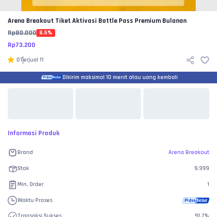
Arena Breakout
Tiket Aktivasi Battle Pass Premium Bulanan
Rp
80.000
8.5
%
Rp
73.200
0
Terjual
11
Dikirim maksimal 10 menit atau uang kembali
Informasi Produk
Brand
Arena Breakout
Stok
9.999
Min. Order
1
Waktu Proses
Transaksi Sukses
91.7
%