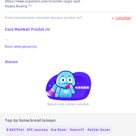
https://www.vcgamers.com/s/center-cegel-seal
Happy Buying ^^
Laporkan
Kamu menemukan masalah dengan produk ini?
Cara Membeli Produk ini
...
Baca selengkapnya
Ulasan
Belum ada ulasan produk
Top Up Game brand lainnya
8 Ball Pool
AFK Journey
Ace Racer
Acecraft
Aether Gazer