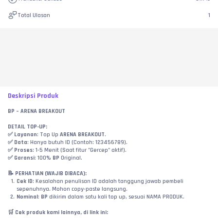
Total Ulasan
1
Deskripsi Produk
BP – ARENA BREAKOUT
DETAIL TOP-UP:
✅ 
Layanan
: Top Up 
ARENA BREAKOUT
.
✅ 
Data
: Hanya butuh ID (Contoh: 123456789).
✅ 
Proses
: 1-5 Menit (Saat fitur "Gercep" aktif).
✅ 
Garansi
: 100% 
BP 
Original.
📝 PERHATIAN (WAJIB DIBACA):
Cek ID
: Kesalahan penulisan ID adalah tanggung jawab pembeli 
sepenuhnya. Mohon copy-paste langsung.
Nominal
: 
BP 
dikirim dalam satu kali top up, sesuai NAMA PRODUK.
🛒 Cek produk kami lainnya, di link ini: