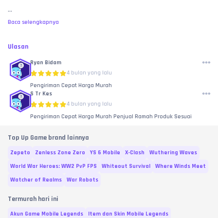
...
Baca selengkapnya
Ulasan
Ryan Bidam
4 bulan yang lalu
Pengiriman Cepat Harga Murah
S Tr Kes
4 bulan yang lalu
Pengiriman Cepat Harga Murah Penjual Ramah Produk Sesuai
Top Up Game brand lainnya
Zepeto
Zenless Zone Zero
YS 6 Mobile
X-Clash
Wuthering Waves
World War Heroes: WW2 PvP FPS
Whiteout Survival
Where Winds Meet
Watcher of Realms
War Robots
Termurah hari ini
Akun Game Mobile Legends
Item dan Skin Mobile Legends