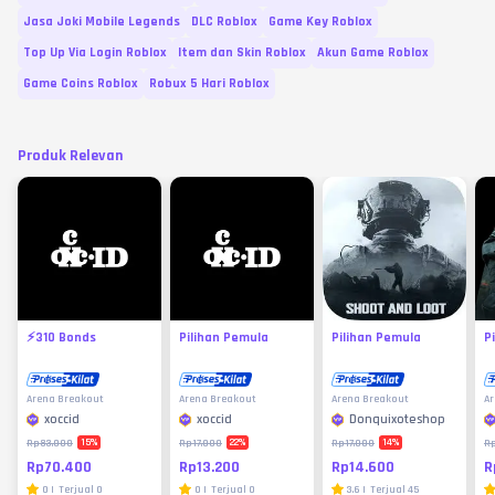
Jasa Joki Mobile Legends
DLC Roblox
Game Key Roblox
Top Up Via Login Roblox
Item dan Skin Roblox
Akun Game Roblox
Game Coins Roblox
Robux 5 Hari Roblox
Produk Relevan
⚡310 Bonds
Pilihan Pemula
Pilihan Pemula
P
Arena Breakout
Arena Breakout
Arena Breakout
Ar
xoccid
xoccid
Donquixoteshop
15
%
22
%
14
%
Rp83.000
Rp17.000
Rp17.000
Rp
Rp70.400
Rp13.200
Rp14.600
R
0
|
Terjual
0
0
|
Terjual
0
3.6
|
Terjual
45