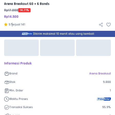
Arena Breakout
60 + 6 Bonds
Rp
17.000
14.71
%
Rp
14.500
5
Terjual
141
Dikirim maksimal 10 menit atau uang kembali
Informasi Produk
Brand
Arena Breakout
Stok
9.888
Min. Order
1
Waktu Proses
Transaksi Sukses
95.9
%