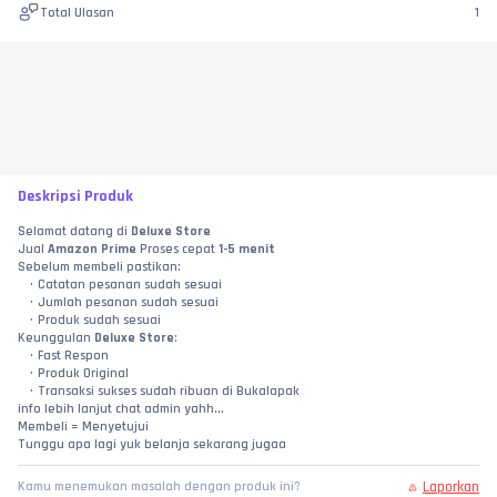
Total Ulasan
1
Deskripsi Produk
Selamat datang di 
Deluxe Store
Jual 
Amazon Prime
 Proses cepat 
1-5 menit
Sebelum membeli pastikan:
Catatan pesanan sudah sesuai
Jumlah pesanan sudah sesuai
Produk sudah sesuai
Keunggulan 
Deluxe Store
:
Fast Respon
Produk Original
Transaksi sukses sudah ribuan di Bukalapak
info lebih lanjut chat admin yahh...
Membeli = Menyetujui
Tunggu apa lagi yuk belanja sekarang jugaa
Laporkan
Kamu menemukan masalah dengan produk ini?