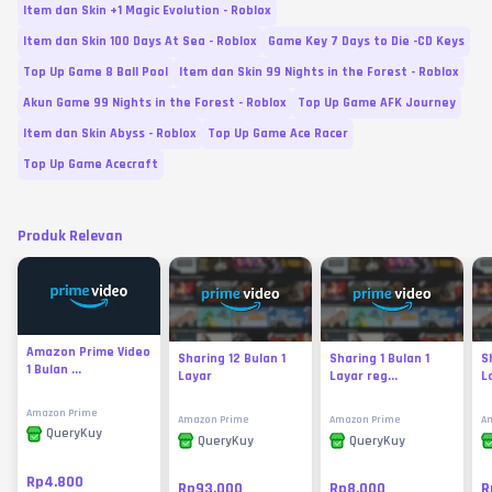
Item dan Skin +1 Magic Evolution - Roblox
Item dan Skin 100 Days At Sea - Roblox
Game Key 7 Days to Die -CD Keys
Top Up Game 8 Ball Pool
Item dan Skin 99 Nights in the Forest - Roblox
Akun Game 99 Nights in the Forest - Roblox
Top Up Game AFK Journey
Item dan Skin Abyss - Roblox
Top Up Game Ace Racer
Top Up Game Acecraft
Produk Relevan
Amazon Prime Video
Sharing 12 Bulan 1
Sharing 1 Bulan 1
S
1 Bulan ...
Layar
Layar reg...
L
Amazon Prime
Amazon Prime
Amazon Prime
A
QueryKuy
QueryKuy
QueryKuy
Rp4.800
Rp93.000
Rp8.000
R