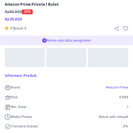
Amazon Prime
Private 1 Bulan
Rp
50.000
30
%
Rp
35.000
0
Terjual
0
Belum ada data pengiriman
Informasi Produk
Brand
Amazon Prime
Stok
9.999
Min. Order
1
Waktu Proses
Belum ada riwayat
Transaksi Sukses
0
%