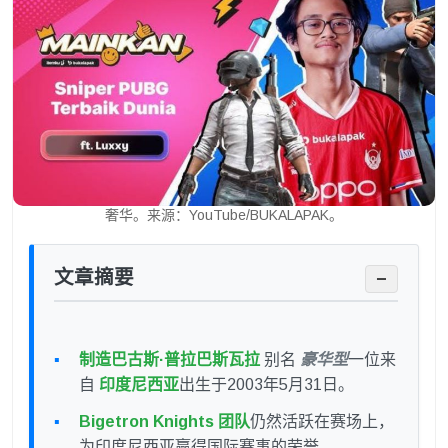
奢华。来源：YouTube/BUKALAPAK。
文章摘要
−
制造巴古斯·普拉巴斯瓦拉
别名
豪华型
一位来
自
印度尼西亚
出生于2003年5月31日。
Bigetron Knights 团队
仍然活跃在赛场上，
为印度尼西亚赢得国际赛事的荣誉。