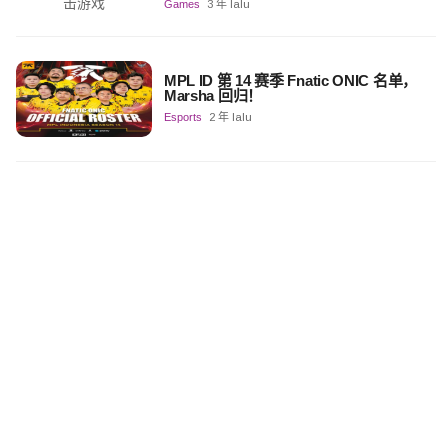
Games
3 年 lalu
MPL ID 第 14 赛季 Fnatic ONIC 名单，
Marsha 回归！
Esports
2 年 lalu