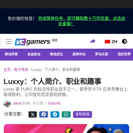
有价值的信息！
完成简单任务，即可赚取数十万印尼盾，点击此
处查看！
仅在 VCGamers 获取最新的游戏新闻
消息
VC游戏新闻
ZH
移动传奇
自由射击
绝地求生
原神冲击
罗布乐思
我的世界
主页
›
电子竞技
›
Luxxy：个人简介、职业和趣事
Luxxy：个人简介、职业和趣事
Luxxy 是 PUBG 的标志性职业选手之一，曾带领 BTR 在世界舞台上
取得胜利，让印度尼西亚感到骄傲。
Jabal
9:36，6 2 25
Esports
/
分享文章：
复制链接