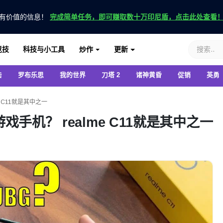
有价值的信息！
完成简单任务，即可赚取数十万印尼盾，点击此处查看
竞技
科技与小工具
炒作
更新
击
罗布乐思
我的世界
刀塔 2
诸神黄昏
促销
英勇
e C11就是其中之一
游戏手机？ realme C11就是其中之一