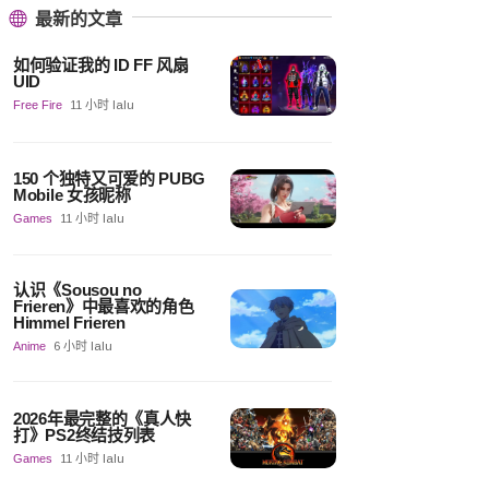
最新的文章
如何验证我的 ID FF 风扇
UID
Free Fire
11 小时 lalu
150 个独特又可爱的 PUBG
Mobile 女孩昵称
Games
11 小时 lalu
认识《Sousou no
Frieren》中最喜欢的角色
Himmel Frieren
Anime
6 小时 lalu
2026年最完整的《真人快
打》PS2终结技列表
Games
11 小时 lalu