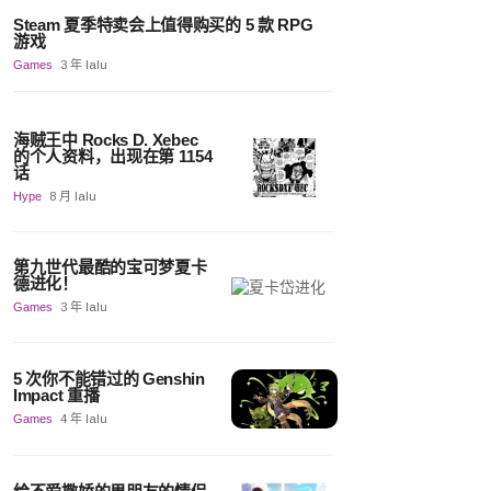
Steam 夏季特卖会上值得购买的 5 款 RPG
游戏
Games
3 年 lalu
海贼王中 Rocks D. Xebec
的个人资料，出现在第 1154
话
Hype
8 月 lalu
第九世代最酷的宝可梦夏卡
德进化！
Games
3 年 lalu
5 次你不能错过的 Genshin
Impact 重播
Games
4 年 lalu