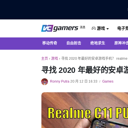
仅在 VCGamers 获取最新的游戏新闻
消息
电子
VC游戏新闻
游戏
移动传奇
自由射击
绝地求生
原神冲
主页
›
游戏
›
寻找 2020 年最好的安卓游戏手机？ realm
寻找 2020 年最好的安卓
Ronny Putra
20 月 12 日 16:33
Games
/