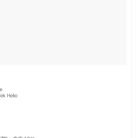
e
k Helio