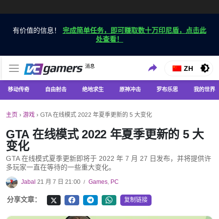
有价值的信息！
完成简单任务，即可赚取数十万印尼盾，点击此
处查看！
仅在 VCGamers 获取最新的游戏新闻
消息
VC游戏新闻
ZH
移动传奇
自由射击
绝地求生
原神冲击
罗布乐思
我的世界
主页
›
游戏
›
GTA 在线模式 2022 年夏季更新的 5 大变化
GTA 在线模式 2022 年夏季更新的 5 大
变化
GTA 在线模式夏季更新即将于 2022 年 7 月 27 日发布，并将提供许
多玩家一直在等待的一些重大变化。
Jabal
21 月 7 日 21:00
Games
,
PC
/
分享文章：
复制链接