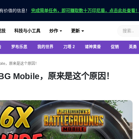
有价值的信息！
完成简单任务，即可赚取数十万印尼盾，点击此处查看
竞技
科技与小工具
炒作
更新
击
罗布乐思
我的世界
刀塔 2
诸神黄昏
促销
英勇
obile，原来是这个原因！
BG Mobile，原来是这个原因！