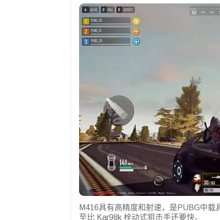
M416具有高精度和射速，是PUBG中载
至比 Kar98k 栓动式狙击手还要快。