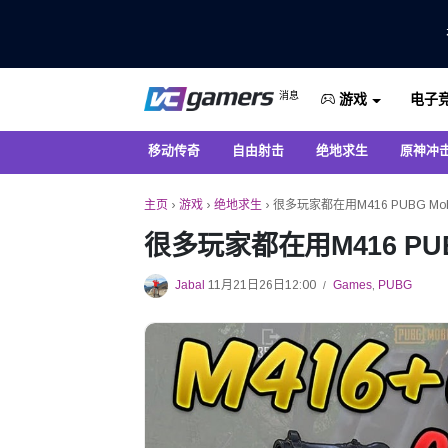
仅在 VCGamers 获取最新的游戏新闻
消息
电子
VC游戏新闻
游戏
移动传奇
自由射击
绝地求生
原神冲
主页
›
游戏
›
绝地求生
›
很多玩家都在用M416 PUBG M
很多玩家都在用M416 PU
Jabal
11月21日26日12:00
Games
,
PUBG
/