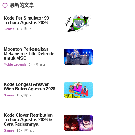
最新的文章
Kode Pet Simulator 99
Terbaru Agustus 2026
Games
13 小时 lalu
Moonton Perkenalkan
Mekanisme Title Defender
untuk MSC
Mobile Legends
3 小时 lalu
Kode Longest Answer
Wins Bulan Agustus 2026
Games
13 小时 lalu
Kode Clover Retribution
Terbaru Agustus 2026 &
Cara Redeemnya
Games
13 小时 lalu