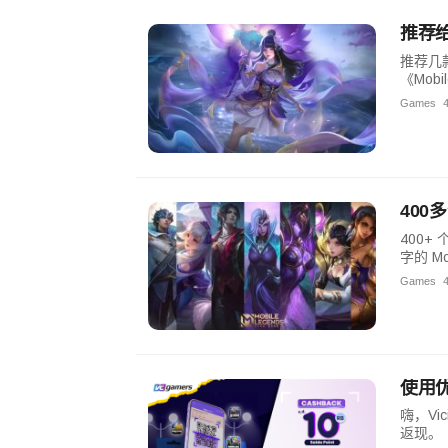
推荐给
推荐几款
《Mob
Games
400
400+
字的 Mo
Games
使用优
嗨，Vi
返现。