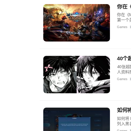
你在
你在《
第一个
Games
40个
40张超
人资料
Games
如何
如何将
列入黑
Games