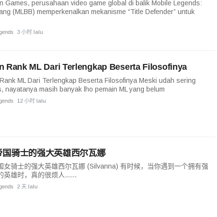
 Games, perusahaan video game global di balik Mobile Legends:
ang (MLBB) memperkenalkan mekanisme “Title Defender” untuk
egends
3 小时 lalu
n Rank ML Dari Terlengkap Beserta Filosofinya
Rank ML Dari Terlengkap Beserta Filosofinya Meski udah sering
s, nayatanya masih banyak lho pemain ML yang belum
egends
12 小时 lalu
帝国骑士的强大英雄西尔瓦娜
女骑士的强大英雄西尔瓦娜 (Silvanna) 有时候，当你遇到一个拥有强
英雄时，真的很烦人......
egends
2 天 lalu