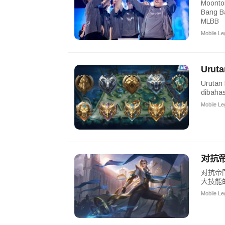
Moonton
Bang B
MLBB
Mobile L
Uruta
Urutan 
dibaha
Mobile L
对抗
对抗帝国
大技能的
Mobile L