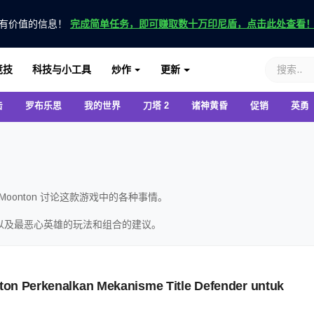
有价值的信息！
完成简单任务，即可赚取数十万印尼盾，点击此处查看
竞技
科技与小工具
炒作
更新
击
罗布乐思
我的世界
刀塔 2
诸神黄昏
促销
英勇
在 Moonton 讨论这款游戏中的各种事情。
以及最恶心英雄的玩法和组合的建议。
on Perkenalkan Mekanisme Title Defender untuk