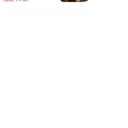
Games
4 年 lalu