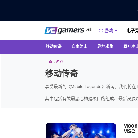
仅在 VCGamers 获取最新的游戏新闻
消息
电子
VC游戏新闻
游戏
移动传奇
自由射击
绝地求生
原神冲
主页
›
游戏
移动传奇
享受最新的《Mobile Legends》新闻。我们将
其中包括有关最恶心构建项目的组成、最新皮肤
Moont
MSC