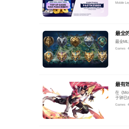
Mobile L
最全
最全M
Games
最有
在《Mo
于钟已成
Games