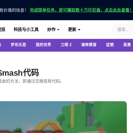
有价值的信息！
完成简单任务，即可赚取数十万印尼盾，点击此处查看
竞技
科技与小工具
炒作
更新
击
罗布乐思
我的世界
刀塔 2
诸神黄昏
促销
英勇
 Smash代码
的获取现金的方法，即通过交换现有代码。