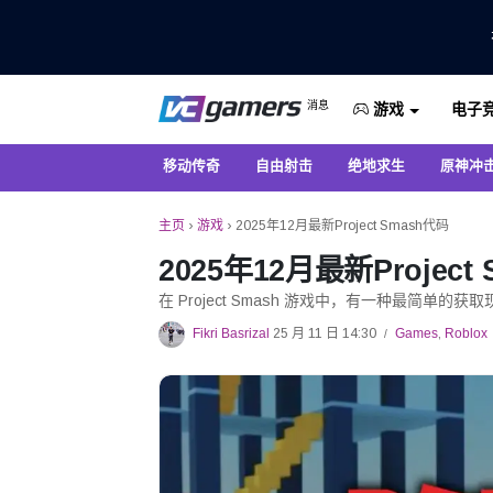
仅在 VCGamers 获取最新的游戏新闻
消息
电子
VC游戏新闻
游戏
移动传奇
自由射击
绝地求生
原神冲
主页
›
游戏
›
2025年12月最新Project Smash代码
2025年12月最新Project
在 Project Smash 游戏中，有一种最简单
Fikri Basrizal
25 月 11 日 14:30
Games
,
Roblox
/