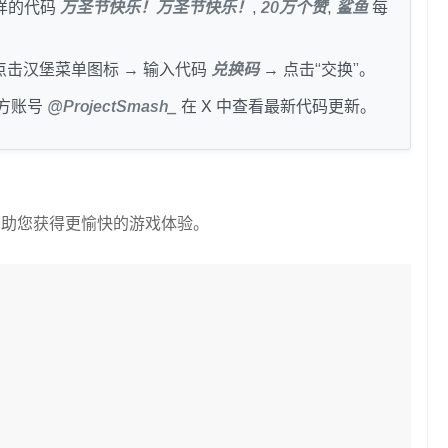
样的代码
万圣节快乐！万圣节快乐！
,
20万个赞
,
鲨鱼
每
h → 点击汉堡菜单图标 → 输入代码
兑换码
→ 点击“交换”。
方账号
@ProjectSmash_
在 X 中查看最新代码更新。
它可以帮助您获得更愉快的游戏体验。