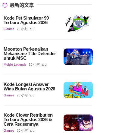
最新的文章
Kode Pet Simulator 99
Terbaru Agustus 2026
Games
20 小时 lalu
Moonton Perkenalkan
Mekanisme Title Defender
untuk MSC
Mobile Legends
10 小时 lalu
Kode Longest Answer
Wins Bulan Agustus 2026
Games
20 小时 lalu
Kode Clover Retribution
Terbaru Agustus 2026 &
Cara Redeemnya
Games
20 小时 lalu