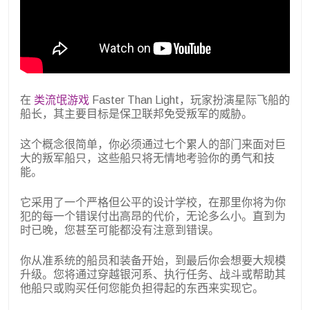
在
类流氓游戏
Faster Than Light，玩家扮演星际飞船的
船长，其主要目标是保卫联邦免受叛军的威胁。
这个概念很简单，你必须通过七个累人的部门来面对巨
大的叛军船只，这些船只将无情地考验你的勇气和技
能。
它采用了一个严格但公平的设计学校，在那里你将为你
犯的每一个错误付出高昂的代价，无论多么小。直到为
时已晚，您甚至可能都没有注意到错误。
你从准系统的船员和装备开始，到最后你会想要大规模
升级。您将通过穿越银河系、执行任务、战斗或帮助其
他船只或购买任何您能负担得起的东西来实现它。