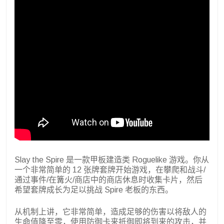
Slay the Spire 是一款甲板建造类 Roguelike 游戏。你从
一个非常简单的 12 张牌套牌开始游戏，在攀爬和战斗/
通过事件/在篝火/商店中的商店休息时收集卡片，然后
希望套牌成长为足以挑战 Spire 老板的东西。
从机制上讲，它非常简单，造成足够的伤害以将敌人的
生命值降至零，使用防御卡来抵御即将到来的攻击，并