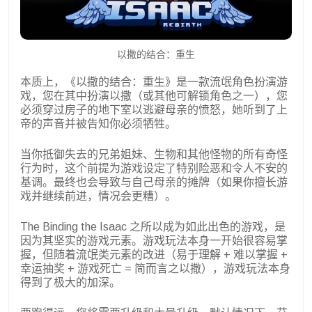
以撒的结合：重生
本质上，《以撒的结合：重生》是一款流氓角色扮演游
戏，您在其中扮演以撒（或其他可解锁角色之一），您
必须穿过房子的地下室以逃避母亲的愤怒，她听到了上
帝的声音并被告知你必须牺牲。
当你抵御失去的兄弟姐妹、生物和其他怪物的所有奇怪
行为时，这个前提为游戏设定了特别险恶和令人不安的
基调。最终也会导致与自己母亲的摊牌（如果你擅长游
戏并继续前进，情况会更糟）。
The Binding the Isaac 之所以成为如此出色的游戏，是
因为其坚实的游戏元素。游戏玩法本身一开始很容易掌
握，但随着流氓类元素的改进（易于理解 + 难以掌握 +
幸运抽奖 + 游戏死亡 = 简而言之以撒），游戏玩法本身
得到了极大的加深。