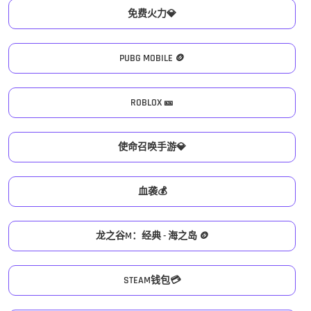
免费火力💎
PUBG MOBILE 🪙
ROBLOX 🎫
使命召唤手游💎
血袭💰
龙之谷M：经典 - 海之岛 🪙
STEAM钱包💳