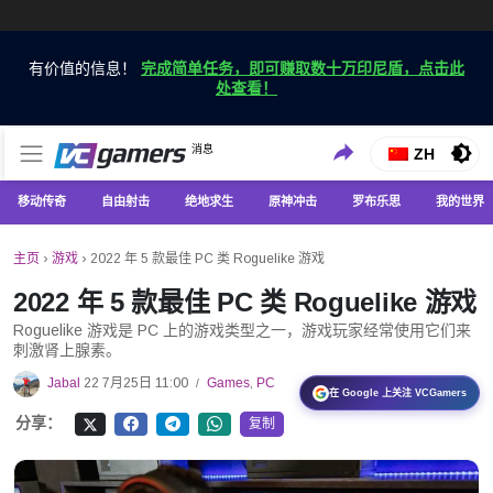
有价值的信息！
完成简单任务，即可赚取数十万印尼盾，点击此
处查看！
仅在 VCGamers 获取最新的游戏新闻
消息
VC游戏新闻
ZH
移动传奇
自由射击
绝地求生
原神冲击
罗布乐思
我的世界
主页
›
游戏
›
2022 年 5 款最佳 PC 类 Roguelike 游戏
2022 年 5 款最佳 PC 类 Roguelike 游戏
Roguelike 游戏是 PC 上的游戏类型之一，游戏玩家经常使用它们来
刺激肾上腺素。
Jabal
22 7月25日 11:00
Games
,
PC
/
在 Google 上关注 VCGamers
分享：
复制