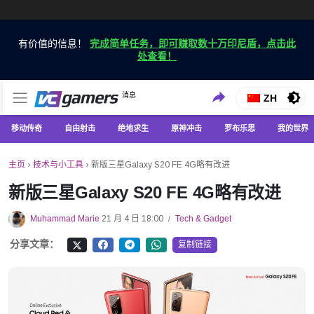
有价值的信息！
完成简单任务，即可赚取数十万印尼盾，点击此
处查看！
仅在 VCGamers 获取最新的游戏新闻
消息
VC游戏新闻
ZH
移动传奇
自由射击
绝地求生
原神冲击
罗布乐思
我的世界
主页
›
技术与小工具
›
新版三星Galaxy S20 FE 4G略有改进
新版三星Galaxy S20 FE 4G略有改进
Muhammad Marie
21 月 4 日 18:00
Tech & Gadget
/
分享文章：
复制链接