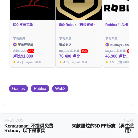
500 罗布克斯
500 Robux（通过登录）
Roblox 礼品卡 IDR 5
罗布乐思
罗布乐思
罗布乐思
英雄还活着
漫威商店
Kumay10shop
卢比17万
90,000 印尼盾
55,500 印尼盾
46%
15%
15%
卢比91,000
76,400 卢比
46,900 卢比
4.7 | Terjual 5850
4.9 | Terjual 5384
4.9 | 已售 4003 件
Games
Roblox
Web2
PREVIOUS
NEXT
Komaranagi 不提供免费
50款酷炫的3D FF标志（男生适
Robux，以下是事实
用）