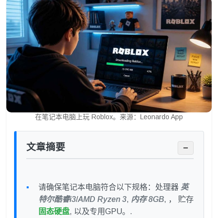
在笔记本电脑上玩 Roblox。来源：Leonardo App
文章摘要
−
请确保笔记本电脑符合以下规格：处理器
英
特尔酷睿i3
/
AMD Ryzen 3
,
内存 8GB
, ， 贮存
固态硬盘
, 以及专用GPU。.