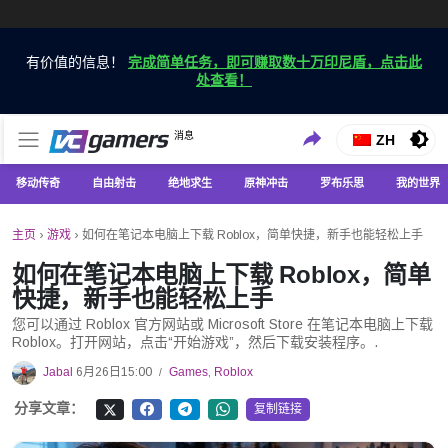
有价值的信息！
完成简单任务，即可赚取数十万印尼盾，点击此
处查看！
仅在 VCGamers 获取最新的游戏新闻
消息
VC游戏新闻
ZH
移动传奇
自由射击
绝地求生
原神冲击
罗布乐思
我的世界
主页
›
游戏
›
如何在笔记本电脑上下载 Roblox，简单快捷，新手也能轻松上手
如何在笔记本电脑上下载 Roblox，简单
快捷，新手也能轻松上手
您可以通过 Roblox 官方网站或 Microsoft Store 在笔记本电脑上下载
Roblox。打开网站，点击“开始游戏”，然后下载安装程序。.
Jabal
6月26日15:00
Games
,
Roblox
/
分享文章：
复制链接