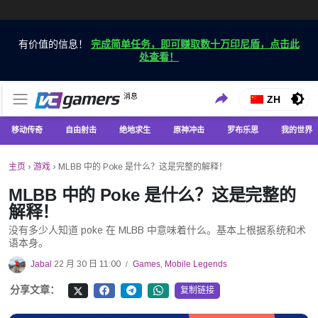
有价值的信息！
完成简单任务，即可赚取数十万印尼盾，点击此
处查看！
仅在 VCGamers 获取最新的游戏新闻
消息
VC游戏新闻
ZH
移动传奇
自由射击
绝地求生
原神冲击
罗布乐思
我的世界
主页
›
游戏
›
MLBB 中的 Poke 是什么？这是完整的解释！
MLBB 中的 Poke 是什么？这是完整的
解释！
没有多少人知道 poke 在 MLBB 中意味着什么。基本上根据系统和术
语本身。
Jabal
22 月 30 日 11:00
Games
,
Mobile Legends
/
分享文章：
复制链接