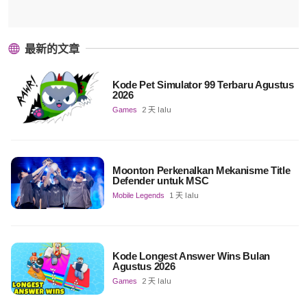
最新的文章
Kode Pet Simulator 99 Terbaru Agustus
2026
Games
2 天 lalu
Moonton Perkenalkan Mekanisme Title
Defender untuk MSC
Mobile Legends
1 天 lalu
Kode Longest Answer Wins Bulan
Agustus 2026
Games
2 天 lalu