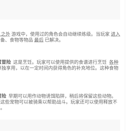
...之外
游戏中，使用过的角色会自动继续练级。当玩家
进入
装备、食物等物品
最后
已解决。
置冒险
这是烹饪。玩家可以使用提供的食谱进行烹饪
各种
单独享用，以在一定时间内获得角色的补充地位。这种食物
冒险
早期可以用作动物诱饵陷阱，稍后将保留这些动物。
这些宠物可以被骑乘以帮助战斗。玩家还可以使用释放不
态。