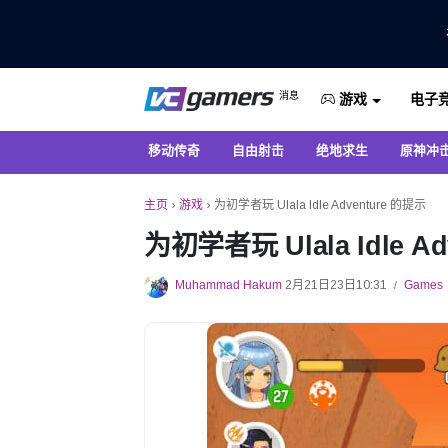
仅在 VCGamers 获取最新的游戏新闻
消息
电子
VC游戏新闻
游戏
移动传奇
自由射击
绝地求生
原神冲
主页
›
游戏
›
为初学者玩 Ulala Idle Adventure 的提示
为初学者玩 Ulala Idle A
Muhammad Hakum
2月21日23日10:31
Games
/