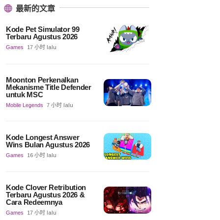
最新的文章
Kode Pet Simulator 99
Terbaru Agustus 2026
Games
17 小时 lalu
Moonton Perkenalkan
Mekanisme Title Defender
untuk MSC
Mobile Legends
7 小时 lalu
Kode Longest Answer
Wins Bulan Agustus 2026
Games
16 小时 lalu
Kode Clover Retribution
Terbaru Agustus 2026 &
Cara Redeemnya
Games
17 小时 lalu