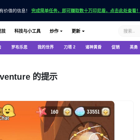
有价值的信息！
完成简单任务，即可赚取数十万印尼盾，点击此处查看
竞技
科技与小工具
炒作
更新
击
罗布乐思
我的世界
刀塔 2
诸神黄昏
促销
英勇
dventure 的提示