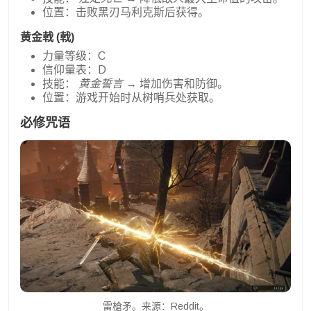
位置：击败黑刃马利克斯后获得。
黄金戟 (戟)
力量等级：C
信仰量表：D
技能：
黄金誓言
→ 增加伤害和防御。
位置：游戏开始时从树哨兵处获取。
必修咒语
雷槍矛。来源：Reddit。