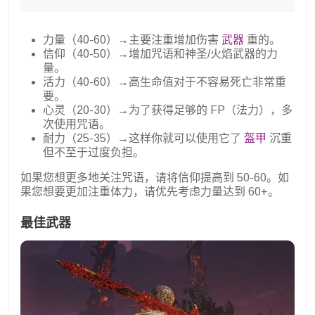
力量（40-60）→主要注重增加伤害
武器
重的。
信仰（40-50）→增加咒语和神圣/火焰武器的力
量。
活力（40-60）→高生命值对于不容易死亡非常重
要。
心灵（20-30）→为了获得足够的 FP（法力），多
次使用咒语。
耐力（25-35）→这样你就可以使用它了
盔甲
沉重
但不至于过度负担。
如果您想更多地关注咒语，请将信仰提高到 50-60。如
果您想要更加注重体力，请优先考虑力量达到 60+。
最佳武器