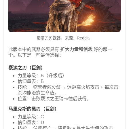
亵渎刀刃武器。来源：Reddit。
此版本中的武器必须具有
扩大力量和信念
好的那一
个。以下是一些最佳选择：
亵渎之刃（巨剑）
力量等级：B（升级后）
信仰量表：B
技能：
夺取者的火焰
→ 远距离火焰攻击 + 每次击
杀均能治愈生命值。
位置：击败亵渎之王瑞卡德后获得。
马里克斯的黑刃（巨剑）
力量等级：C
信仰量表：D
技能：
注定死亡
→ 降低敌人最大生命值的攻击。