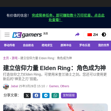
有价值的信息！
完成简单任务，即可赚取数十万印尼盾，点击此
处查看！
仅在 VCGamers 获取最新的游戏新闻
消息
VC游戏新闻
ZH
移动传奇
自由射击
绝地求生
原神冲击
罗布乐思
我的世界
主页
›
游戏
›
建立信仰力量 Elden Ring：角色成为神
建立信仰力量 Elden Ring：角色成为神
打造信仰之力Elden Ring，可使用米奎兰骑士之剑。您还可以使用更
新后的“神圣之刃”技能。
Jabal
25年3月28日 15:10
Games
,
Others
/
分享文章：
复制链接