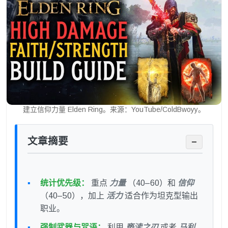
建立信仰力量 Elden Ring。来源：YouTube/ColdBwoyy。
文章摘要
−
统计优先级：
重点
力量
（40–60）和
信仰
（40–50），加上
活力
适合作为坦克型输出
职业。
强制武器与咒语：
利用
亵渎之刃
或者
马利