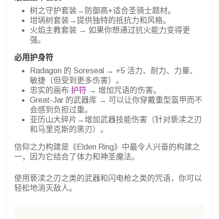
树之守护套装→防御高+适合圣骑士题材。
坩埚树套装→提供独特的抵抗力和风格。
火焰主教套装 → 如果你想通过抗火能力变得更
强。
必用护身符
Radagon 的 Soreseal → +5 活力、耐力、力量、
敏捷（但受到更多伤害）。
忠实的画布
护符
→ 增加咒语的伤害。
Great-Jar 的武器库 → 可以让你穿戴重型盔甲而不
会感到负担过重。
亚历山大碎片→增加武器技能伤害（针对亵渎之刃
和马里克斯的黑刃）。
信仰之力构建是《Elden Ring》中最令人兴奋的构建之
一，因为它结合了体力和神圣魔法。
使用亵渎之刃之类的武器和闪电枪之类的咒语，你可以
轻松地消灭敌人。