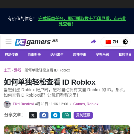
有价值的信息！
完成简单任务，即可赚取数十万印尼盾，点击此
处查看！
仅在 VCGamers 获取最新的游戏新闻
消息
VC游戏新闻
ZH
移动传奇
自由射击
绝地求生
原神冲击
罗布乐思
我的世界
主页
›
游戏
›
如何单独轻松查看 ID Roblox
如何单独轻松查看 ID Roblox
当您创建 Roblox 帐户时，您将自动拥有来自 Roblox 的 ID。那么，
如何查看ID Roblox呢？让我们看看这里！
Fikri Basrizal
4月23日 11:06 12:06
Games
,
Roblox
/
分享文章：
复制链接