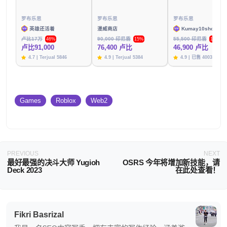
罗布乐思
罗布乐思
罗布乐思
英雄还活着
漫威商店
Kumay10shop
卢比17万
90,000 印尼盾
55,500 印尼盾
46%
15%
15%
卢比91,000
76,400 卢比
46,900 卢比
4.7 | Terjual 5846
4.9 | Terjual 5384
4.9 | 已售 4003 件
Games
Roblox
Web2
PREVIOUS
NEXT
最好最强的决斗大师 Yugioh
OSRS 今年将增加新技能，请
Deck 2023
在此处查看！
Fikri Basrizal