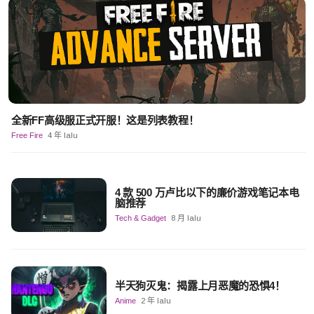
全新FF高级服正式开服！这是列表教程！
Free Fire
4 年 lalu
4 款 500 万卢比以下的廉价游戏笔记本电
脑推荐
Tech & Gadget
8 月 lalu
半天狗灭鬼：揭露上月恶魔的恐惧4！
Anime
2 年 lalu