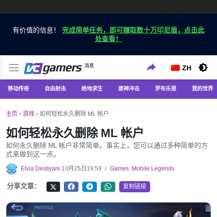
有价值的信息！
完成简单任务，即可赚取数十万印尼盾，点击此
处查看！
仅在 VCGamers 获取最新的游戏新闻
消息
VC游戏新闻
ZH
移动传奇
自由射击
绝地求生
原神冲击
罗布乐思
我的世界
主页
›
游戏
›
如何轻松永久删除 ML 帐户
如何轻松永久删除 ML 帐户
如何永久删除 ML 帐户非常简单。事实上，您可以通过多种简单的方
式来做到这一点。
Elvia Destiyani
10月25日19:59
Games
,
Mobile Legends
/
分享文章：
复制链接