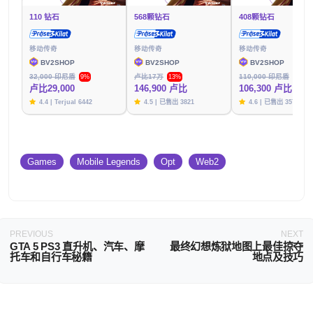
110 钻石
568颗钻石
408颗钻石
移动传奇
移动传奇
移动传奇
BV2SHOP
BV2SHOP
BV2SHOP
32,000 印尼盾
卢比17万
110,000 印尼盾
9%
13%
3%
卢比29,000
146,900 卢比
106,300 卢比
4.4 | Terjual 6442
4.5 | 已售出 3821
4.6 | 已售出 3576
Games
Mobile Legends
Opt
Web2
PREVIOUS
NEXT
GTA 5 PS3 直升机、汽车、摩
最终幻想炼狱地图上最佳掠夺
托车和自行车秘籍
地点及技巧