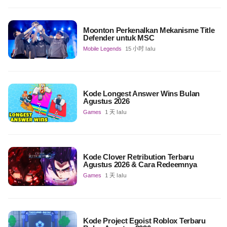
Moonton Perkenalkan Mekanisme Title
Defender untuk MSC
Mobile Legends
15 小时 lalu
Kode Longest Answer Wins Bulan
Agustus 2026
Games
1 天 lalu
Kode Clover Retribution Terbaru
Agustus 2026 & Cara Redeemnya
Games
1 天 lalu
Kode Project Egoist Roblox Terbaru