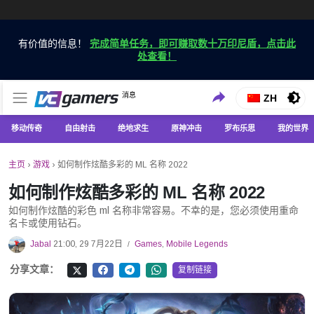
有价值的信息！
完成简单任务，即可赚取数十万印尼盾，点击此
处查看！
仅在 VCGamers 获取最新的游戏新闻
消息
VC游戏新闻
ZH
移动传奇
自由射击
绝地求生
原神冲击
罗布乐思
我的世界
主页
›
游戏
›
如何制作炫酷多彩的 ML 名称 2022
如何制作炫酷多彩的 ML 名称 2022
如何制作炫酷的彩色 ml 名称非常容易。不幸的是，您必须使用重命
名卡或使用钻石。
Jabal
21:00, 29 7月22日
Games
,
Mobile Legends
/
分享文章：
复制链接