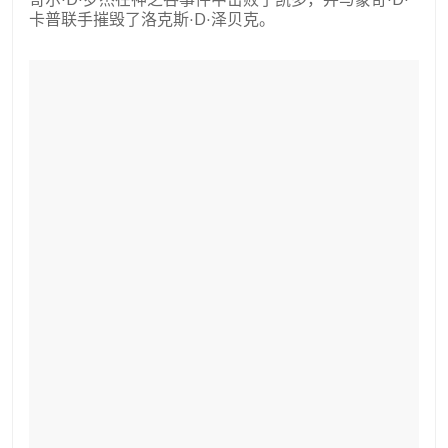
卡普联手摧毁了洛克斯·D·泽贝克。