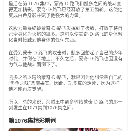
最后在第 1076 集中，蒙奇·D·路飞和凯多之间的战斗变
得更加精彩。蒙奇·D·路飞已经释放了第五齿轮，这使他
变成白色身影并赋予他强大的力量。
这股力量最终被蒙奇·D·路飞发挥到了极致，打败了将自
己全身化为火焰的凯多。这可以使蒙奇·D·路飞的身体融
化当时接触到他身体的任何东西。
在受到蒙奇·D·路飞的攻击时，凯多回想起了自己的少年
时代，并倒在了地上。不久之后，蒙奇·D·路飞也因没有
力气与他战斗而倒下了。
凯多之所以输给蒙奇·D·路飞，就是因为他想觉醒自己的
“鱼鱼之味”恶魔果实。因此，凯多真的想死，因为这样
他才能再次觉醒。
所以，总的来说，海贼王中凯多输给蒙奇·D·路飞的那一
刻发生在1071集到1076集之间。
第1076集精彩瞬间