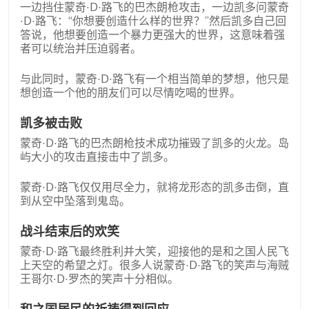
一边挡住蒙奇·D·路飞的巴杰朗枪攻击，一边凯多问蒙奇
·D·路飞：“你想要创造什么样的世界？”然后凯多自己回
答说，他想要创造一个暴力更强大的世界，这意味着强
者可以统治并压迫弱者。
与此同时，蒙奇·D·路飞有一个相当简单的梦想，他只是
想创造一个他的朋友们可以尽情吃喝的世界。
凯多被击败
蒙奇·D·路飞的巴杰朗枪技术成功摧毁了凯多的火龙。岛
屿大小的攻击直接击中了凯多。
蒙奇·D·路飞仅仅用尽全力，就将龙形态的凯多击倒，直
到从空中坠落到鬼岛。
战斗结束后的欢笑
蒙奇·D·路飞最终胜利并大笑，迎接他的是和之国人民飞
上天空的希望之灯。很多人说蒙奇·D·路飞的笑声与海贼
王哥尔·D·罗杰的笑声十分相似。