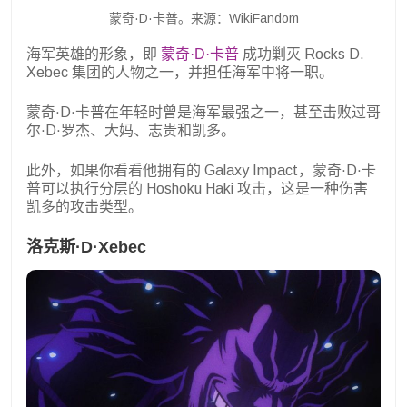
蒙奇·D·卡普。来源：WikiFandom
海军英雄的形象，即
蒙奇·D·卡普
成功剿灭 Rocks D.
Xebec 集团的人物之一，并担任海军中将一职。
蒙奇·D·卡普在年轻时曾是海军最强之一，甚至击败过哥
尔·D·罗杰、大妈、志贵和凯多。
此外，如果你看看他拥有的 Galaxy Impact，蒙奇·D·卡
普可以执行分层的 Hoshoku Haki 攻击，这是一种伤害
凯多的攻击类型。
洛克斯·D·Xebec