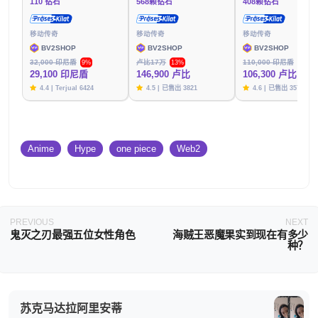
110 钻石
568颗钻石
408颗钻石
移动传奇
移动传奇
移动传奇
BV2SHOP
BV2SHOP
BV2SHOP
32,000 印尼盾
卢比17万
110,000 印尼盾
9%
13%
3%
29,100 印尼盾
146,900 卢比
106,300 卢比
4.4 | Terjual 6424
4.5 | 已售出 3821
4.6 | 已售出 3576
Anime
Hype
one piece
Web2
PREVIOUS
NEXT
鬼灭之刃最强五位女性角色
海贼王恶魔果实到现在有多少
种？
苏克马达拉阿里安蒂