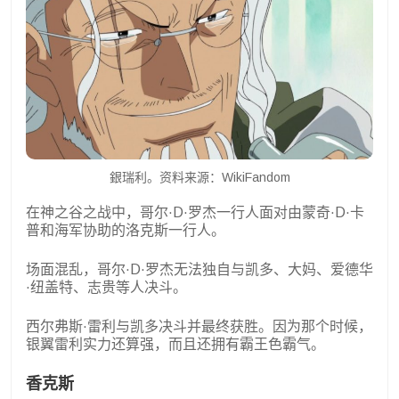
銀瑞利。资料来源：WikiFandom
在神之谷之战中，哥尔·D·罗杰一行人面对由蒙奇·D·卡
普和海军协助的洛克斯一行人。
场面混乱，哥尔·D·罗杰无法独自与凯多、大妈、爱德华
·纽盖特、志贵等人决斗。
西尔弗斯·雷利与凯多决斗并最终获胜。因为那个时候，
银翼雷利实力还算强，而且还拥有霸王色霸气。
香克斯