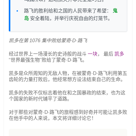
路飞的胜利给和之国的人民带来了希望：
鬼
岛
安全着陆，并举行庆祝自由的灯笼节。
凯多在第 1076 集中败给蒙奇·D·路飞
经过世界上一场漫长的史诗般的战斗
一块
， 最后
凯多
“世界最强生物”败给了蒙奇·D·路飞。
凯多是众所周知的无敌人物，在被蒙奇·D·路飞利用第五
齿轮的力量打败后，他经常想方设法结束自己的生命。
凯多的失败不仅标志着他在和之国暴政的结束，也为这
个国家的新时代铺平了道路。
对于那些对蒙奇·D·路飞的旅程感到好奇并可能让凯多败
在他手中的人来说，本文将详细讨论它！