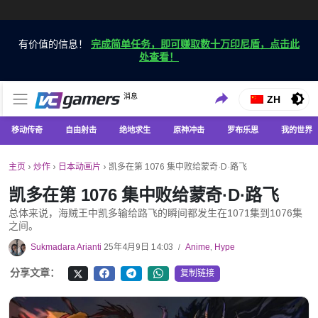
有价值的信息！
完成简单任务，即可赚取数十万印尼盾，点击此
处查看！
仅在 VCGamers 获取最新的游戏新闻
消息
VC游戏新闻
ZH
移动传奇
自由射击
绝地求生
原神冲击
罗布乐思
我的世界
主页
›
炒作
›
日本动画片
›
凯多在第 1076 集中败给蒙奇·D·路飞
凯多在第 1076 集中败给蒙奇·D·路飞
总体来说，海贼王中凯多输给路飞的瞬间都发生在1071集到1076集
之间。
Sukmadara Arianti
25年4月9日 14:03
Anime
,
Hype
/
分享文章：
复制链接