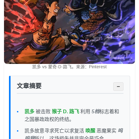
凯多 vs 蒙奇·D·路飞。来源：Pinterest
文章摘要
−
凯多
被击败
猴子 D. 路飞
利用
5档
标志着和
之国暴政政权的终结。
凯多故意寻求死亡以求复活
唤醒
恶魔果实
呜
呜我
所以，这场损失并非完全是巧合。