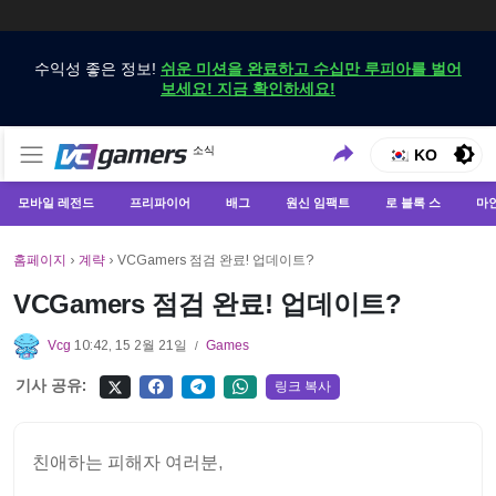
수익성 좋은 정보!
쉬운 미션을 완료하고 수십만 루피아를 벌어
보세요! 지금 확인하세요!
VCGamers에서만 최신 게임 뉴스 받기
소식
VCGamers 뉴스
KO
모바일 레전드
프리파이어
배그
원신 임팩트
로 블록 스
마
홈페이지
›
계략
›
VCGamers 점검 완료! 업데이트?
VCGamers 점검 완료! 업데이트?
Vcg
10:42, 15 2월 21일
Games
/
기사 공유:
링크 복사
친애하는 피해자 여러분,